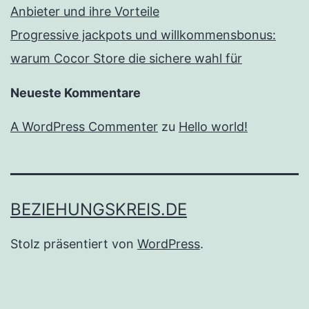
Anbieter und ihre Vorteile
Progressive jackpots und willkommensbonus:
warum Cocor Store die sichere wahl für
Neueste Kommentare
A WordPress Commenter
zu
Hello world!
BEZIEHUNGSKREIS.DE
Stolz präsentiert von
WordPress
.