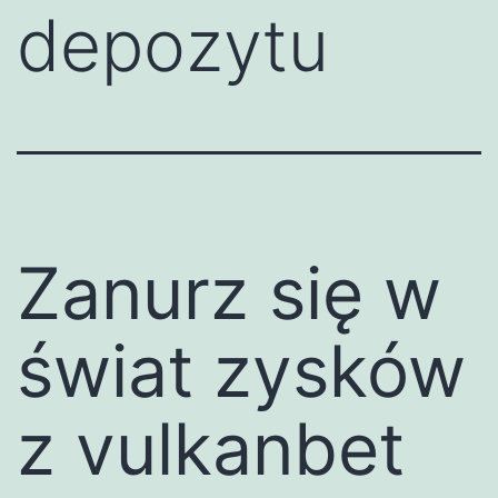
depozytu
Zanurz się w
świat zysków
z vulkanbet