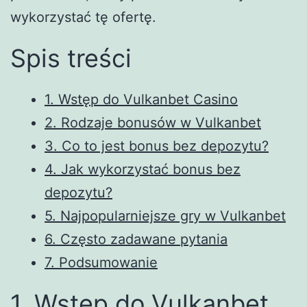
wykorzystać tę ofertę.
Spis treści
1. Wstęp do Vulkanbet Casino
2. Rodzaje bonusów w Vulkanbet
3. Co to jest bonus bez depozytu?
4. Jak wykorzystać bonus bez
depozytu?
5. Najpopularniejsze gry w Vulkanbet
6. Często zadawane pytania
7. Podsumowanie
1. Wstęp do Vulkanbet