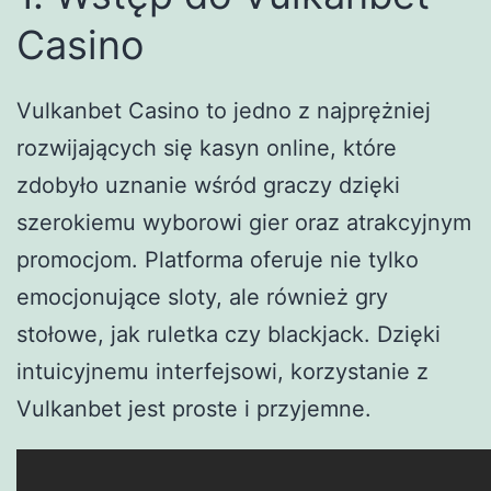
Casino
Vulkanbet Casino to jedno z najprężniej
rozwijających się kasyn online, które
zdobyło uznanie wśród graczy dzięki
szerokiemu wyborowi gier oraz atrakcyjnym
promocjom. Platforma oferuje nie tylko
emocjonujące sloty, ale również gry
stołowe, jak ruletka czy blackjack. Dzięki
intuicyjnemu interfejsowi, korzystanie z
Vulkanbet jest proste i przyjemne.