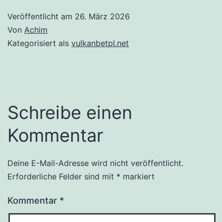
Veröffentlicht am
26. März 2026
Von
Achim
Kategorisiert als
vulkanbetpl.net
Schreibe einen
Kommentar
Deine E-Mail-Adresse wird nicht veröffentlicht.
Erforderliche Felder sind mit
*
markiert
Kommentar
*