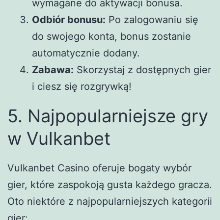
wymagane do aktywacji bonusa.
Odbiór bonusu:
Po zalogowaniu się
do swojego konta, bonus zostanie
automatycznie dodany.
Zabawa:
Skorzystaj z dostępnych gier
i ciesz się rozgrywką!
5. Najpopularniejsze gry
w Vulkanbet
Vulkanbet Casino oferuje bogaty wybór
gier, które zaspokoją gusta każdego gracza.
Oto niektóre z najpopularniejszych kategorii
gier: