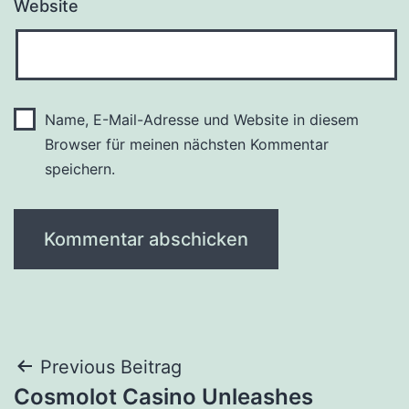
Website
Name, E-Mail-Adresse und Website in diesem
Browser für meinen nächsten Kommentar
speichern.
Beitragsnavigation
Previous Beitrag
Cosmolot Casino Unleashes