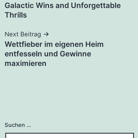
Galactic Wins and Unforgettable
Thrills
Next Beitrag
Wettfieber im eigenen Heim
entfesseln und Gewinne
maximieren
Suchen …