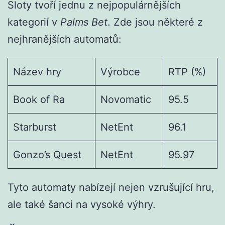
Sloty tvoří jednu z nejpopulárnějších
kategorií v
Palms Bet
. Zde jsou některé z
nejhranějších automatů:
Název hry
Výrobce
RTP (%)
Book of Ra
Novomatic
95.5
Starburst
NetEnt
96.1
Gonzo’s Quest
NetEnt
95.97
Tyto automaty nabízejí nejen vzrušující hru,
ale také šanci na vysoké výhry.