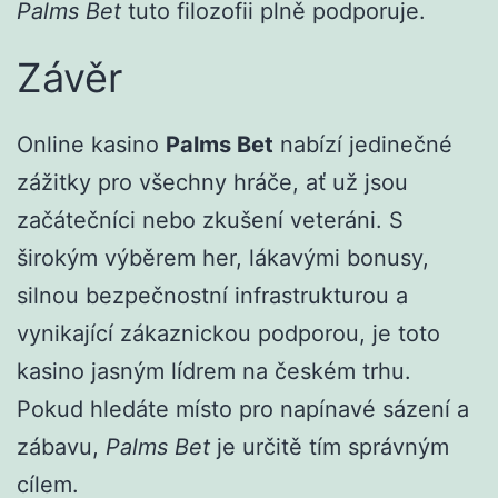
Palms Bet
tuto filozofii plně podporuje.
Závěr
Online kasino
Palms Bet
nabízí jedinečné
zážitky pro všechny hráče, ať už jsou
začátečníci nebo zkušení veteráni. S
širokým výběrem her, lákavými bonusy,
silnou bezpečnostní infrastrukturou a
vynikající zákaznickou podporou, je toto
kasino jasným lídrem na českém trhu.
Pokud hledáte místo pro napínavé sázení a
zábavu,
Palms Bet
je určitě tím správným
cílem.