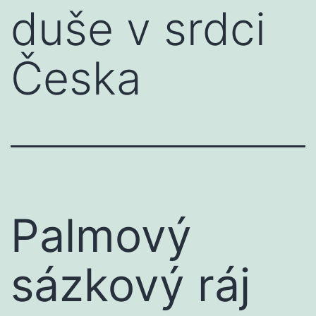
duše v srdci
Česka
Palmový
sázkový ráj