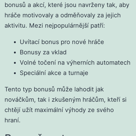
bonusů a akcí, které jsou navrženy tak, aby
hráče motivovaly a odměňovaly za jejich
aktivitu. Mezi nejpopulárnější patří:
Uvítací bonus pro nové hráče
Bonusy za vklad
Volné točení na výherních automatech
Speciální akce a turnaje
Tento typ bonusů může lahodit jak
nováčkům, tak i zkušeným hráčům, kteří si
chtějí užít maximální výhody ze svého
hraní.