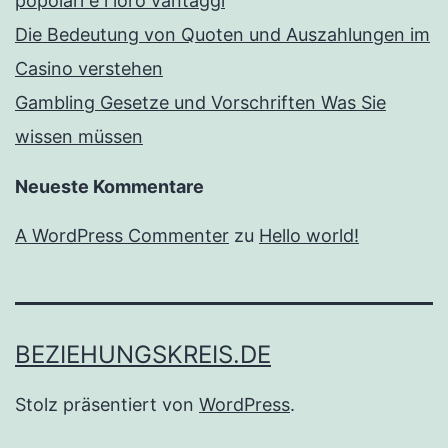
popolari e i loro vantaggi
Die Bedeutung von Quoten und Auszahlungen im
Casino verstehen
Gambling Gesetze und Vorschriften Was Sie
wissen müssen
Neueste Kommentare
A WordPress Commenter
zu
Hello world!
BEZIEHUNGSKREIS.DE
Stolz präsentiert von
WordPress
.