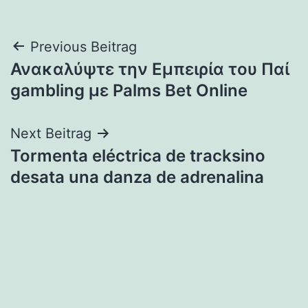
Beitragsnavigation
Previous Beitrag
Ανακαλύψτε την Εμπειρία του Παί
gambling με Palms Bet Online
Next Beitrag
Tormenta eléctrica de tracksino
desata una danza de adrenalina