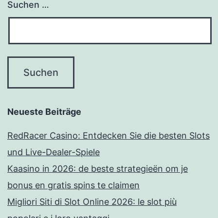
Suchen …
Neueste Beiträge
RedRacer Casino: Entdecken Sie die besten Slots
und Live-Dealer-Spiele
Kaasino in 2026: de beste strategieën om je
bonus en gratis spins te claimen
Migliori Siti di Slot Online 2026: le slot più