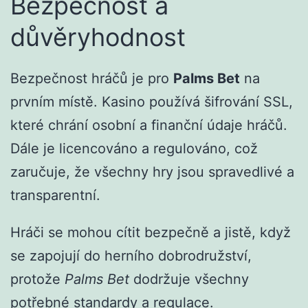
Bezpečnost a
důvěryhodnost
Bezpečnost hráčů je pro
Palms Bet
na
prvním místě. Kasino používá šifrování SSL,
které chrání osobní a finanční údaje hráčů.
Dále je licencováno a regulováno, což
zaručuje, že všechny hry jsou spravedlivé a
transparentní.
Hráči se mohou cítit bezpečně a jistě, když
se zapojují do herního dobrodružství,
protože
Palms Bet
dodržuje všechny
potřebné standardy a regulace.