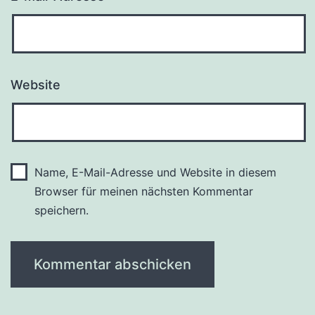
Website
Name, E-Mail-Adresse und Website in diesem
Browser für meinen nächsten Kommentar
speichern.