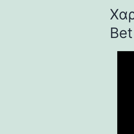
Χαρ
Bet