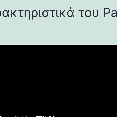
ακτηριστικά του P