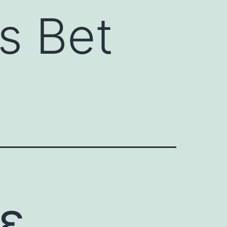
s Bet
ε