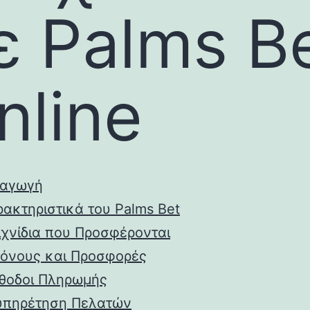
ε Palms B
nline
σαγωγή
ρακτηριστικά του Palms Bet
ιχνίδια που Προσφέρονται
όνους και Προσφορές
θοδοι Πληρωμής
υπηρέτηση Πελατών