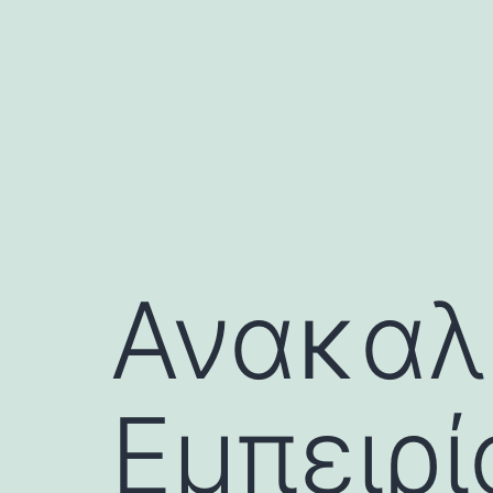
Zum
Inhalt
springen
Ανακαλ
Εμπειρί