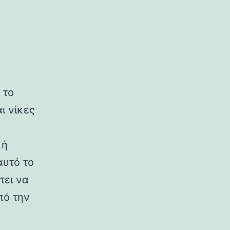
 το
ι νίκες
κή
αυτό το
πει να
πό την