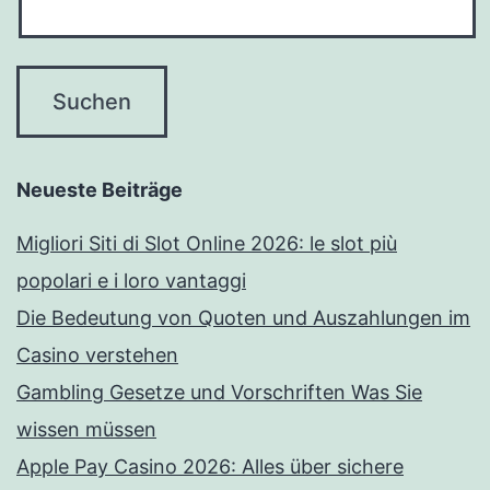
Neueste Beiträge
Migliori Siti di Slot Online 2026: le slot più
popolari e i loro vantaggi
Die Bedeutung von Quoten und Auszahlungen im
Casino verstehen
Gambling Gesetze und Vorschriften Was Sie
wissen müssen
Apple Pay Casino 2026: Alles über sichere