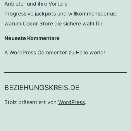
Anbieter und ihre Vorteile
Progressive jackpots und willkommensbonus:
warum Cocor Store die sichere wahl für
Neueste Kommentare
A WordPress Commenter
zu
Hello world!
BEZIEHUNGSKREIS.DE
Stolz präsentiert von
WordPress
.