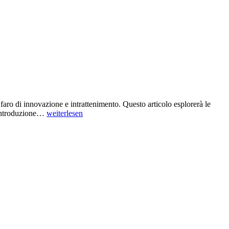
ro di innovazione e intrattenimento. Questo articolo esplorerà le
Magia
e Introduzione…
weiterlesen
del
Gioco
al
Slotspalace