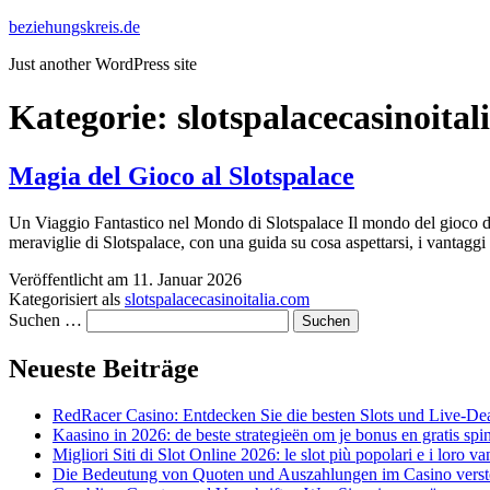
Zum
beziehungskreis.de
Inhalt
Just another WordPress site
springen
Kategorie:
slotspalacecasinoital
Magia del Gioco al Slotspalace
Un Viaggio Fantastico nel Mondo di Slotspalace Il mondo del gioco d’a
meraviglie di Slotspalace, con una guida su cosa aspettarsi, i vantagg
Veröffentlicht am
11. Januar 2026
Kategorisiert als
slotspalacecasinoitalia.com
Suchen …
Neueste Beiträge
RedRacer Casino: Entdecken Sie die besten Slots und Live-Dea
Kaasino in 2026: de beste strategieën om je bonus en gratis spi
Migliori Siti di Slot Online 2026: le slot più popolari e i loro va
Die Bedeutung von Quoten und Auszahlungen im Casino vers