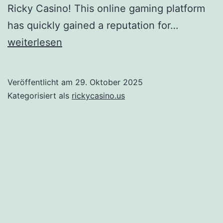
Ricky Casino! This online gaming platform
Exploring
has quickly gained a reputation for…
the
weiterlesen
Allure
of
Veröffentlicht am
29. Oktober 2025
Ricky
Kategorisiert als
rickycasino.us
Casino
A
Detailed
Analysis