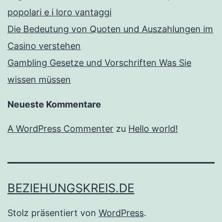
popolari e i loro vantaggi
Die Bedeutung von Quoten und Auszahlungen im
Casino verstehen
Gambling Gesetze und Vorschriften Was Sie
wissen müssen
Neueste Kommentare
A WordPress Commenter
zu
Hello world!
BEZIEHUNGSKREIS.DE
Stolz präsentiert von
WordPress
.