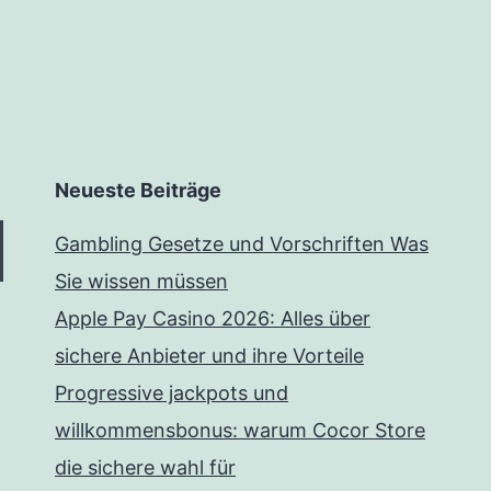
Neueste Beiträge
Gambling Gesetze und Vorschriften Was
Sie wissen müssen
Apple Pay Casino 2026: Alles über
sichere Anbieter und ihre Vorteile
Progressive jackpots und
willkommensbonus: warum Cocor Store
die sichere wahl für