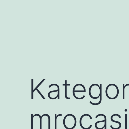
Zum
Inhalt
springen
Kategor
mrocas