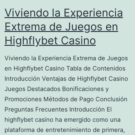
Viviendo la Experiencia
Extrema de Juegos en
Highflybet Casino
Viviendo la Experiencia Extrema de Juegos
en Highflybet Casino Tabla de Contenidos
Introducción Ventajas de Highflybet Casino
Juegos Destacados Bonificaciones y
Promociones Métodos de Pago Conclusión
Preguntas Frecuentes Introducción El
highflybet casino ha emergido como una
plataforma de entretenimiento de primera,