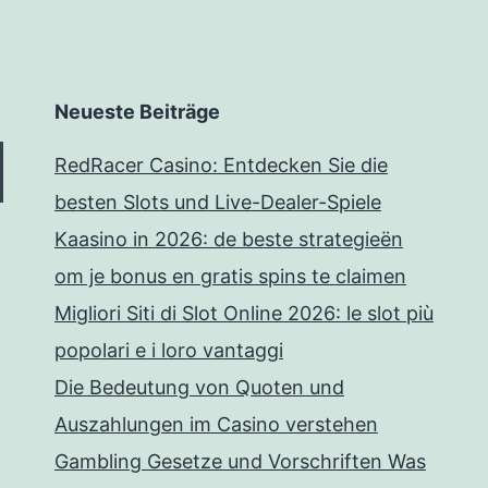
Neueste Beiträge
RedRacer Casino: Entdecken Sie die
besten Slots und Live-Dealer-Spiele
Kaasino in 2026: de beste strategieën
om je bonus en gratis spins te claimen
Migliori Siti di Slot Online 2026: le slot più
popolari e i loro vantaggi
Die Bedeutung von Quoten und
Auszahlungen im Casino verstehen
Gambling Gesetze und Vorschriften Was