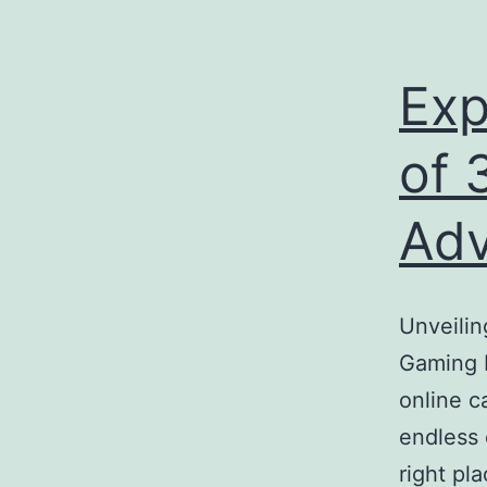
Exp
of 
Adv
Unveilin
Gaming D
online c
endless 
right pl