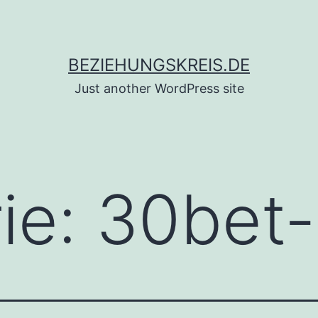
BEZIEHUNGSKREIS.DE
Just another WordPress site
ie:
30bet-