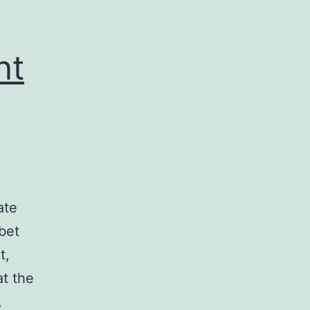
nt
ate
bet
t,
at the
,