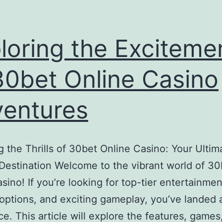
loring the Exciteme
30bet Online Casino
entures
g the Thrills of 30bet Online Casino: Your Ultim
estination Welcome to the vibrant world of 30
asino! If you’re looking for top-tier entertainmen
options, and exciting gameplay, you’ve landed 
ace. This article will explore the features, games