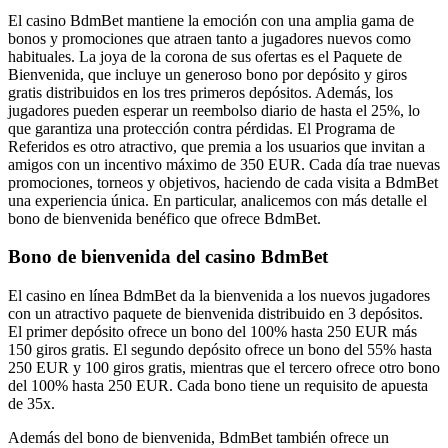
El casino BdmBet mantiene la emoción con una amplia gama de
bonos y promociones que atraen tanto a jugadores nuevos como
habituales. La joya de la corona de sus ofertas es el Paquete de
Bienvenida, que incluye un generoso bono por depósito y giros
gratis distribuidos en los tres primeros depósitos. Además, los
jugadores pueden esperar un reembolso diario de hasta el 25%, lo
que garantiza una protección contra pérdidas. El Programa de
Referidos es otro atractivo, que premia a los usuarios que invitan a
amigos con un incentivo máximo de 350 EUR. Cada día trae nuevas
promociones, torneos y objetivos, haciendo de cada visita a BdmBet
una experiencia única. En particular, analicemos con más detalle el
bono de bienvenida benéfico que ofrece BdmBet.
Bono de bienvenida del casino BdmBet
El casino en línea BdmBet da la bienvenida a los nuevos jugadores
con un atractivo paquete de bienvenida distribuido en 3 depósitos.
El primer depósito ofrece un bono del 100% hasta 250 EUR más
150 giros gratis. El segundo depósito ofrece un bono del 55% hasta
250 EUR y 100 giros gratis, mientras que el tercero ofrece otro bono
del 100% hasta 250 EUR. Cada bono tiene un requisito de apuesta
de 35x.
Además del bono de bienvenida, BdmBet también ofrece un