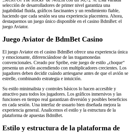
selección de desarrolladores de primer nivel garantiza una
jugabilidad fluida, gráficos fascinantes y un rendimiento fiable,
haciendo que cada sesión sea una experiencia placentera. Ahora,
destaquemos un juego único disponible en el casino BdmBet: el
juego Aviator.
Juego Aviator de BdmBet Casino
El juego Aviator en el casino BdmBet ofrece una experiencia única
y emocionante, diferenciándose de las tragamonedas
convencionales. Creado por Spribe, este juego de estilo „choque“
presenta un avión ascendiendo con multiplicadores crecientes. Los
jugadores deben decidir cuándo arriesgarse antes de que el avión se
estrelle, combinando estrategia e intuición.
Su estilo minimalista y controles básicos lo hacen accesible y
atractivo para todos los jugadores. Los gráficos inmersivos y las
funciones en tiempo real garantizan diversión y posibles beneficios
en cada sesión. Una interfaz de usuario bien diseñada mejora la
experiencia general. Analicemos el estilo y la estructura de la
plataforma de apuestas BdmBet.
Estilo y estructura de la plataforma de