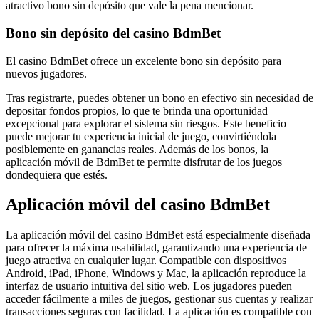
atractivo bono sin depósito que vale la pena mencionar.
Bono sin depósito del casino BdmBet
El casino BdmBet ofrece un excelente bono sin depósito para
nuevos jugadores.
Tras registrarte, puedes obtener un bono en efectivo sin necesidad de
depositar fondos propios, lo que te brinda una oportunidad
excepcional para explorar el sistema sin riesgos. Este beneficio
puede mejorar tu experiencia inicial de juego, convirtiéndola
posiblemente en ganancias reales. Además de los bonos, la
aplicación móvil de BdmBet te permite disfrutar de los juegos
dondequiera que estés.
Aplicación móvil del casino BdmBet
La aplicación móvil del casino BdmBet está especialmente diseñada
para ofrecer la máxima usabilidad, garantizando una experiencia de
juego atractiva en cualquier lugar. Compatible con dispositivos
Android, iPad, iPhone, Windows y Mac, la aplicación reproduce la
interfaz de usuario intuitiva del sitio web. Los jugadores pueden
acceder fácilmente a miles de juegos, gestionar sus cuentas y realizar
transacciones seguras con facilidad. La aplicación es compatible con