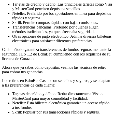
Tarjetas de crédito y débito: Las principales tarjetas como Visa
y MasterCard permiten depósitos sencillos.
Neteller: Preferido por los apostadores en línea para depósitos
rápidos y seguros.
Skrill: Permite compras rápidas con bajas comisiones.
Transferencias bancarias: Preferido por quienes eligen
métodos tradicionales, ya que ofrece alta seguridad.
Otras opciones de pago electrónico: Admite diversas billeteras
electrónicas para satisfacer diferentes preferencias.
Cada método garantiza transferencias de fondos seguras mediante la
seguridad TLS 1.2 de BdmBet, cumpliendo con los requisitos de su
licencia de Curazao.
Ahora que ya sabes cómo depositar, veamos las técnicas de retiro
para cobrar tus ganancias.
Los retiros en BdmBet Casino son sencillos y seguros, y se adaptan
a las preferencias de cada cliente:
Tarjetas de crédito y débito: Retira directamente a Visa o
MasterCard para mayor comodidad y facilidad.
Neteller: Esta billetera electrónica garantiza un acceso rápido
a tus fondos.
Skrill: Popular por sus transacciones rápidas y seguras.