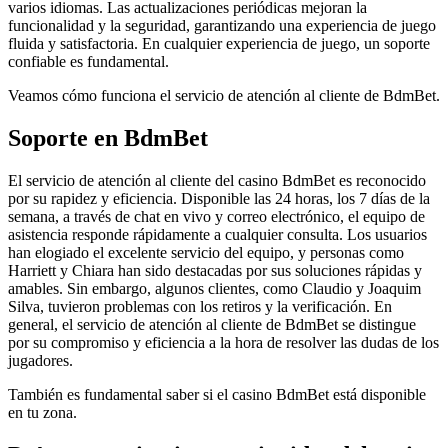
varios idiomas. Las actualizaciones periódicas mejoran la
funcionalidad y la seguridad, garantizando una experiencia de juego
fluida y satisfactoria. En cualquier experiencia de juego, un soporte
confiable es fundamental.
Veamos cómo funciona el servicio de atención al cliente de BdmBet.
Soporte en BdmBet
El servicio de atención al cliente del casino BdmBet es reconocido
por su rapidez y eficiencia. Disponible las 24 horas, los 7 días de la
semana, a través de chat en vivo y correo electrónico, el equipo de
asistencia responde rápidamente a cualquier consulta. Los usuarios
han elogiado el excelente servicio del equipo, y personas como
Harriett y Chiara han sido destacadas por sus soluciones rápidas y
amables. Sin embargo, algunos clientes, como Claudio y Joaquim
Silva, tuvieron problemas con los retiros y la verificación. En
general, el servicio de atención al cliente de BdmBet se distingue
por su compromiso y eficiencia a la hora de resolver las dudas de los
jugadores.
También es fundamental saber si el casino BdmBet está disponible
en tu zona.