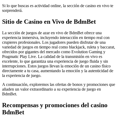
Si lo que buscas es actividad online, la sección de casino en vivo te
sorprenderá.
Sitio de Casino en Vivo de BdmBet
La sección de juegos de azar en vivo de BdmBet ofrece una
experiencia inmersiva, incluyendo interacción en tiempo real con
crupieres profesionales. Los jugadores pueden disfrutar de una
variedad de juegos en tiempo real como blackjack, ruleta y baccarat,
ofrecidos por gigantes del mercado como Evolution Gaming y
Pragmatic Play Live. La calidad de la transmisión en vivo es
excelente, lo que garantiza una experiencia de juego fluida y sin
interrupciones. Estos juegos llevan la emoción de un casino físico
directamente a tu casa, aumentando la emoción y la autenticidad de
la experiencia de juego.
A continuación, exploremos las ofertas de bonos y promociones que
añaden un valor extraordinario a su experiencia de juego en
BdmBet.
Recompensas y promociones del casino
BdmBet