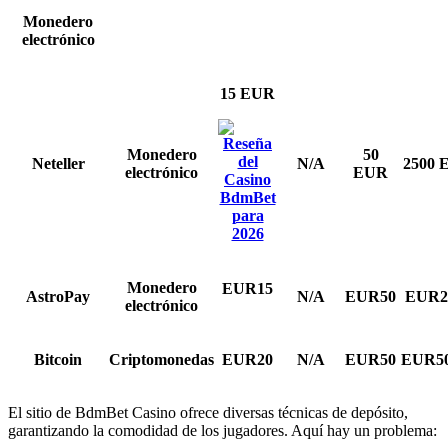
Monedero
electrónico
15 EUR
Monedero
50
Neteller
N/A
2500 
electrónico
EUR
Monedero
EUR15
AstroPay
N/A
EUR50
EUR2
electrónico
Bitcoin
Criptomonedas
EUR20
N/A
EUR50
EUR50
El sitio de BdmBet Casino ofrece diversas técnicas de depósito,
garantizando la comodidad de los jugadores. Aquí hay un problema: