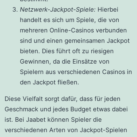
Netzwerk-Jackpot-Spiele:
Hierbei
handelt es sich um Spiele, die von
mehreren Online-Casinos verbunden
sind und einen gemeinsamen Jackpot
bieten. Dies führt oft zu riesigen
Gewinnen, da die Einsätze von
Spielern aus verschiedenen Casinos in
den Jackpot fließen.
Diese Vielfalt sorgt dafür, dass für jeden
Geschmack und jedes Budget etwas dabei
ist. Bei Jaabet können Spieler die
verschiedenen Arten von Jackpot-Spielen