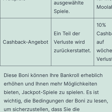
ausgewählte
Moola
Spiele.
10%
Ein Teil der
Cashb
Cashback-Angebot
Verluste wird
auf
zurückerstattet.
wöche
Verlus
Diese Boni können Ihre Bankroll erheblich
erhöhen und Ihnen mehr Möglichkeiten
bieten, Jackpot-Spiele zu spielen. Es ist
wichtig, die Bedingungen der Boni zu lesen,
um sicherzustellen, dass Sie die