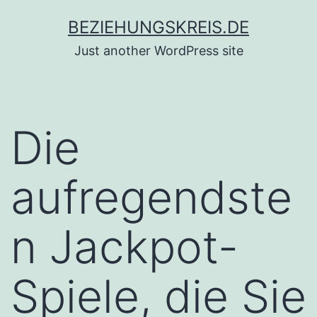
Zum
BEZIEHUNGSKREIS.DE
Inhalt
Just another WordPress site
springen
Die
aufregendste
n Jackpot-
Spiele, die Sie