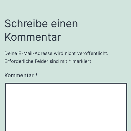
Schreibe einen
Kommentar
Deine E-Mail-Adresse wird nicht veröffentlicht.
Erforderliche Felder sind mit
*
markiert
Kommentar
*