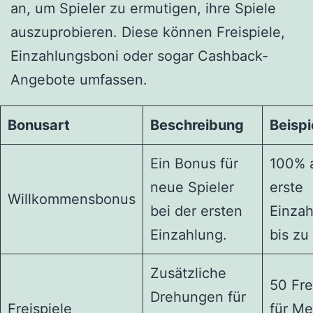
an, um Spieler zu ermutigen, ihre Spiele
auszuprobieren. Diese können Freispiele,
Einzahlungsboni oder sogar Cashback-
Angebote umfassen.
Bonusart
Beschreibung
Beispi
Ein Bonus für
100% a
neue Spieler
erste
Willkommensbonus
bei der ersten
Einza
Einzahlung.
bis zu
Zusätzliche
50 Fre
Drehungen für
Freispiele
für M