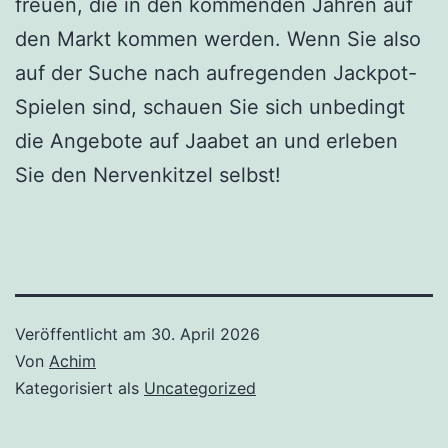
freuen, die in den kommenden Jahren auf
den Markt kommen werden. Wenn Sie also
auf der Suche nach aufregenden Jackpot-
Spielen sind, schauen Sie sich unbedingt
die Angebote auf Jaabet an und erleben
Sie den Nervenkitzel selbst!
Veröffentlicht am
30. April 2026
Von
Achim
Kategorisiert als
Uncategorized