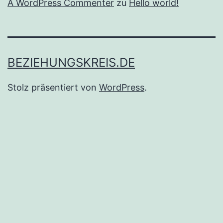
A WordPress Commenter
zu
Hello world!
BEZIEHUNGSKREIS.DE
Stolz präsentiert von
WordPress
.