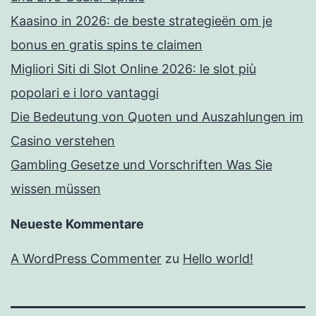
Kaasino in 2026: de beste strategieën om je
bonus en gratis spins te claimen
Migliori Siti di Slot Online 2026: le slot più
popolari e i loro vantaggi
Die Bedeutung von Quoten und Auszahlungen im
Casino verstehen
Gambling Gesetze und Vorschriften Was Sie
wissen müssen
Neueste Kommentare
A WordPress Commenter
zu
Hello world!