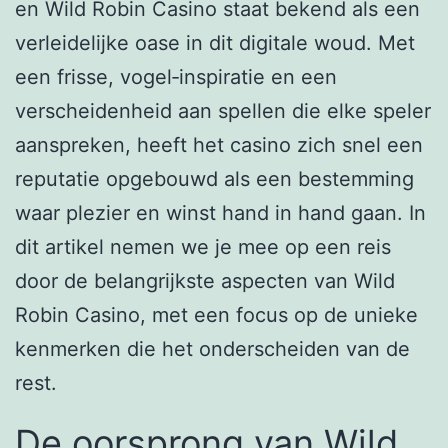
en Wild Robin Casino staat bekend als een
verleidelijke oase in dit digitale woud. Met
een frisse, vogel‑inspiratie en een
verscheidenheid aan spellen die elke speler
aanspreken, heeft het casino zich snel een
reputatie opgebouwd als een bestemming
waar plezier en winst hand in hand gaan. In
dit artikel nemen we je mee op een reis
door de belangrijkste aspecten van Wild
Robin Casino, met een focus op de unieke
kenmerken die het onderscheiden van de
rest.
De oorsprong van Wild