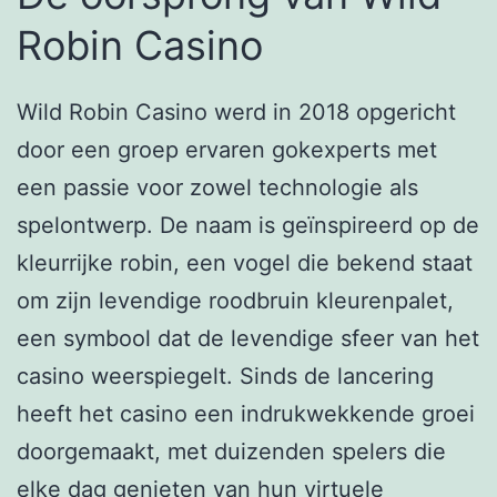
Robin Casino
Wild Robin Casino werd in 2018 opgericht
door een groep ervaren gokexperts met
een passie voor zowel technologie als
spelontwerp. De naam is geïnspireerd op de
kleurrijke robin, een vogel die bekend staat
om zijn levendige roodbruin kleurenpalet,
een symbool dat de levendige sfeer van het
casino weerspiegelt. Sinds de lancering
heeft het casino een indrukwekkende groei
doorgemaakt, met duizenden spelers die
elke dag genieten van hun virtuele