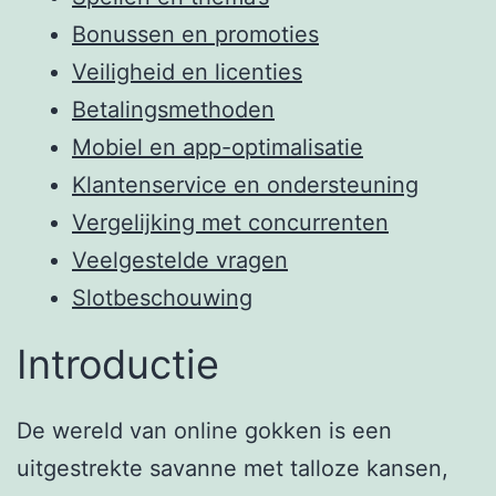
Bonussen en promoties
Veiligheid en licenties
Betalingsmethoden
Mobiel en app-optimalisatie
Klantenservice en ondersteuning
Vergelijking met concurrenten
Veelgestelde vragen
Slotbeschouwing
Introductie
De wereld van online gokken is een
uitgestrekte savanne met talloze kansen,