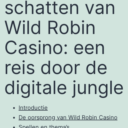
schatten van
Wild Robin
Casino: een
reis door de
digitale jungle
Introductie
De oorsprong van Wild Robin Casino
Spellen en thema’s