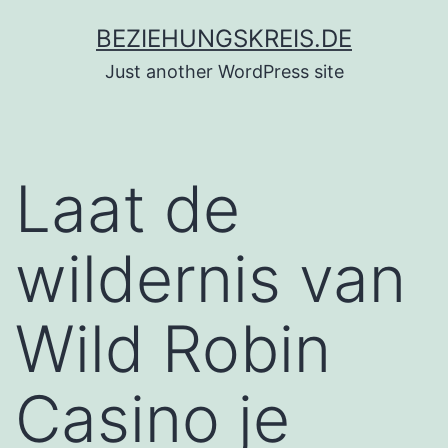
Zum
BEZIEHUNGSKREIS.DE
Inhalt
Just another WordPress site
springen
Laat de
wildernis van
Wild Robin
Casino je