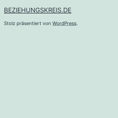
BEZIEHUNGSKREIS.DE
Stolz präsentiert von
WordPress
.