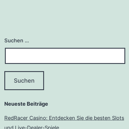
Suchen …
Neueste Beiträge
RedRacer Casino: Entdecken Sie die besten Slots
und Live-Dealer-Spiele