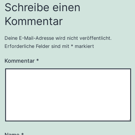
Schreibe einen
Kommentar
Deine E-Mail-Adresse wird nicht veröffentlicht.
Erforderliche Felder sind mit
*
markiert
Kommentar
*
Name
*