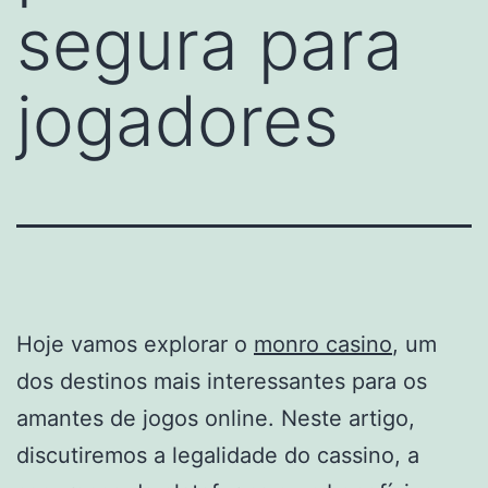
segura para
jogadores
Hoje vamos explorar o
monro casino
, um
dos destinos mais interessantes para os
amantes de jogos online. Neste artigo,
discutiremos a legalidade do cassino, a