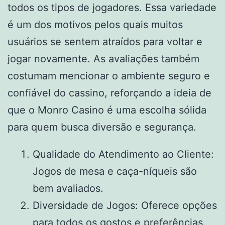
todos os tipos de jogadores. Essa variedade
é um dos motivos pelos quais muitos
usuários se sentem atraídos para voltar e
jogar novamente. As avaliações também
costumam mencionar o ambiente seguro e
confiável do cassino, reforçando a ideia de
que o Monro Casino é uma escolha sólida
para quem busca diversão e segurança.
Qualidade do Atendimento ao Cliente:
Jogos de mesa e caça-níqueis são
bem avaliados.
Diversidade de Jogos: Oferece opções
para todos os gostos e preferências.