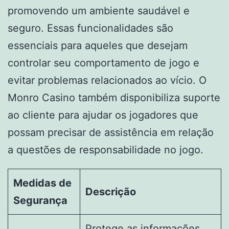
promovendo um ambiente saudável e
seguro. Essas funcionalidades são
essenciais para aqueles que desejam
controlar seu comportamento de jogo e
evitar problemas relacionados ao vício. O
Monro Casino também disponibiliza suporte
ao cliente para ajudar os jogadores que
possam precisar de assistência em relação
a questões de responsabilidade no jogo.
Medidas de
Descrição
Segurança
Protege as informações