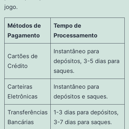
jogo.
Métodos de
Tempo de
Pagamento
Processamento
Instantâneo para
Cartões de
depósitos, 3-5 dias para
Crédito
saques.
Carteiras
Instantâneo para
Eletrônicas
depósitos e saques.
Transferências
1-3 dias para depósitos,
Bancárias
3-7 dias para saques.