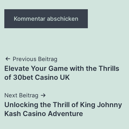
Beitragsnavigation
Previous Beitrag
Elevate Your Game with the Thrills
of 30bet Casino UK
Next Beitrag
Unlocking the Thrill of King Johnny
Kash Casino Adventure