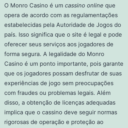
O Monro Casino é um
cassino online
que
opera de acordo com as regulamentações
estabelecidas pela Autoridade de Jogos do
país. Isso significa que o site é legal e pode
oferecer seus serviços aos jogadores de
forma segura. A legalidade do Monro
Casino é um ponto importante, pois garante
que os jogadores possam desfrutar de suas
experiências de jogo sem preocupações
com fraudes ou problemas legais. Além
disso, a obtenção de licenças adequadas
implica que o cassino deve seguir normas
rigorosas de operação e proteção ao