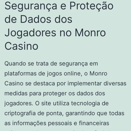
Segurança e Proteção
de Dados dos
Jogadores no Monro
Casino
Quando se trata de segurança em
plataformas de jogos online, o Monro
Casino se destaca por implementar diversas
medidas para proteger os dados dos
jogadores. O site utiliza tecnologia de
criptografia de ponta, garantindo que todas
as informações pessoais e financeiras