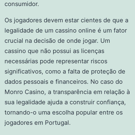
consumidor.
Os jogadores devem estar cientes de que a
legalidade de um cassino online é um fator
crucial na decisão de onde jogar. Um
cassino que não possui as licenças
necessárias pode representar riscos
significativos, como a falta de proteção de
dados pessoais e financeiros. No caso do
Monro Casino, a transparência em relação à
sua legalidade ajuda a construir confiança,
tornando-o uma escolha popular entre os
jogadores em Portugal.