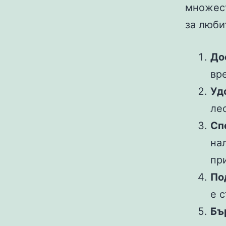
множест
за люби
До
вр
Уд
ле
Сп
на
пр
По
е 
Бъ