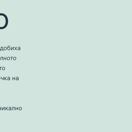
о
добиха
лното
то
очка на
никално