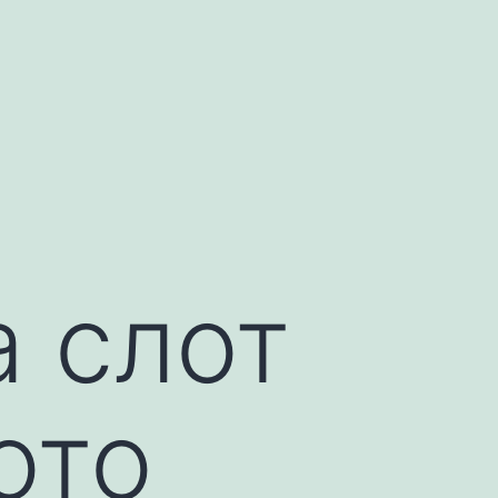
 слот
ото