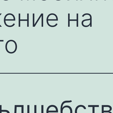
ение на
то
ълшебств