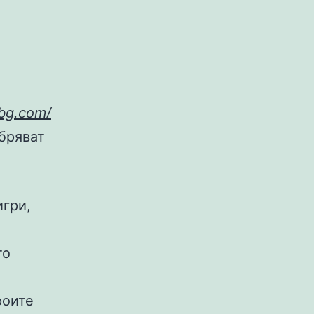
obg.com/
бряват
игри,
то
роите