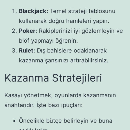
Blackjack:
Temel strateji tablosunu
kullanarak doğru hamleleri yapın.
Poker:
Rakiplerinizi iyi gözlemleyin ve
blöf yapmayı öğrenin.
Rulet:
Dış bahislere odaklanarak
kazanma şansınızı artırabilirsiniz.
Kazanma Stratejileri
Kasayı yönetmek, oyunlarda kazanmanın
anahtarıdır. İşte bazı ipuçları:
Öncelikle bütçe belirleyin ve buna