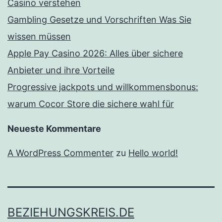
Casino verstehen
Gambling Gesetze und Vorschriften Was Sie
wissen müssen
Apple Pay Casino 2026: Alles über sichere
Anbieter und ihre Vorteile
Progressive jackpots und willkommensbonus:
warum Cocor Store die sichere wahl für
Neueste Kommentare
A WordPress Commenter
zu
Hello world!
BEZIEHUNGSKREIS.DE