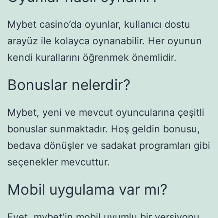
Mybet casino’da oyunlar, kullanıcı dostu
arayüz ile kolayca oynanabilir. Her oyunun
kendi kurallarını öğrenmek önemlidir.
Bonuslar nelerdir?
Mybet, yeni ve mevcut oyuncularına çeşitli
bonuslar sunmaktadır. Hoş geldin bonusu,
bedava dönüşler ve sadakat programları gibi
seçenekler mevcuttur.
Mobil uygulama var mı?
Evet, mybet’in mobil uyumlu bir versiyonu