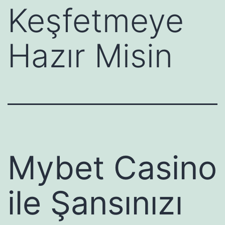
Keşfetmeye
Hazır Misin
Mybet Casino
ile Şansınızı