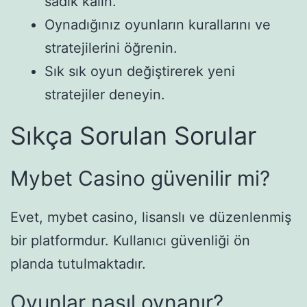
sadık kalın.
Oynadığınız oyunların kurallarını ve
stratejilerini öğrenin.
Sık sık oyun değiştirerek yeni
stratejiler deneyin.
Sıkça Sorulan Sorular
Mybet Casino güvenilir mi?
Evet, mybet casino, lisanslı ve düzenlenmiş
bir platformdur. Kullanıcı güvenliği ön
planda tutulmaktadır.
Oyunlar nasıl oynanır?