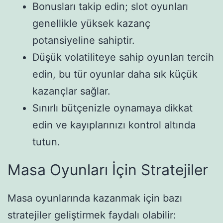
Bonusları takip edin; slot oyunları
genellikle yüksek kazanç
potansiyeline sahiptir.
Düşük volatiliteye sahip oyunları tercih
edin, bu tür oyunlar daha sık küçük
kazançlar sağlar.
Sınırlı bütçenizle oynamaya dikkat
edin ve kayıplarınızı kontrol altında
tutun.
Masa Oyunları İçin Stratejiler
Masa oyunlarında kazanmak için bazı
stratejiler geliştirmek faydalı olabilir: