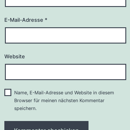
E-Mail-Adresse
*
Website
Name, E-Mail-Adresse und Website in diesem
Browser für meinen nächsten Kommentar
speichern.