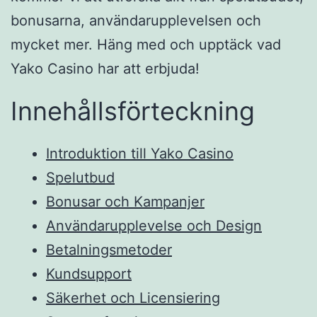
bonusarna, användarupplevelsen och
mycket mer. Häng med och upptäck vad
Yako Casino har att erbjuda!
Innehållsförteckning
Introduktion till Yako Casino
Spelutbud
Bonusar och Kampanjer
Användarupplevelse och Design
Betalningsmetoder
Kundsupport
Säkerhet och Licensiering