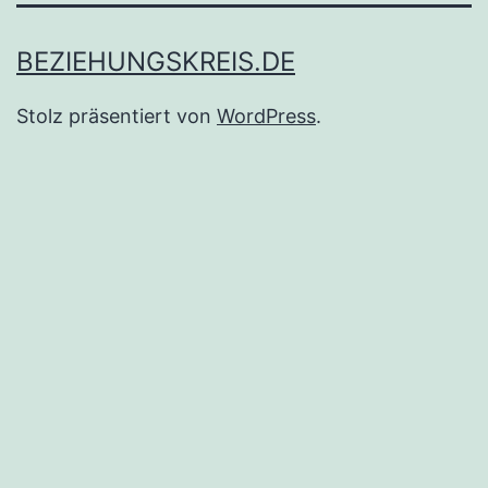
BEZIEHUNGSKREIS.DE
Stolz präsentiert von
WordPress
.