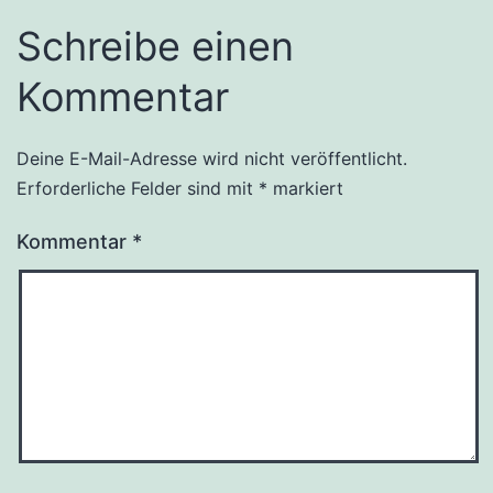
Schreibe einen
Kommentar
Deine E-Mail-Adresse wird nicht veröffentlicht.
Erforderliche Felder sind mit
*
markiert
Kommentar
*