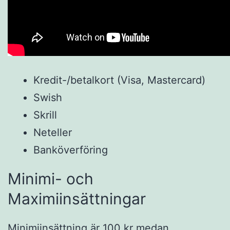
Kredit-/betalkort (Visa, Mastercard)
Swish
Skrill
Neteller
Banköverföring
Minimi- och
Maximiinsättningar
Minimiinsättning är 100 kr medan