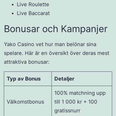
Live Roulette
Live Baccarat
Bonusar och Kampanjer
Yako Casino vet hur man belönar sina
spelare. Här är en översikt över deras mest
attraktiva bonusar:
Typ av Bonus
Detaljer
100% matchning upp
Välkomstbonus
till 1 000 kr + 100
gratissnurr