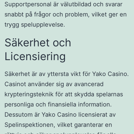
Supportpersonal är välutbildad och svarar
snabbt på frågor och problem, vilket ger en
trygg spelupplevelse.
Säkerhet och
Licensiering
Säkerhet är av yttersta vikt för Yako Casino.
Casinot använder sig av avancerad
krypteringsteknik för att skydda spelarnas
personliga och finansiella information.
Dessutom är Yako Casino licensierat av
Spelinspektionen, vilket garanterar en