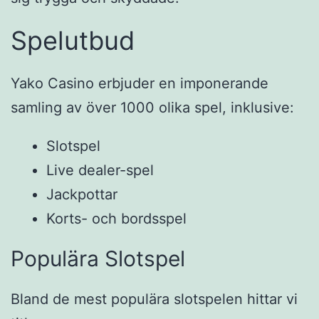
Spelutbud
Yako Casino erbjuder en imponerande
samling av över 1000 olika spel, inklusive:
Slotspel
Live dealer-spel
Jackpottar
Korts- och bordsspel
Populära Slotspel
Bland de mest populära slotspelen hittar vi