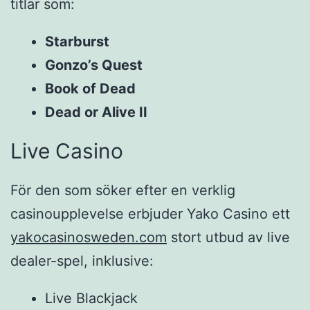
titlar som:
Starburst
Gonzo’s Quest
Book of Dead
Dead or Alive II
Live Casino
För den som söker efter en verklig
casinoupplevelse erbjuder Yako Casino ett
yakocasinosweden.com
stort utbud av live
dealer-spel, inklusive:
Live Blackjack