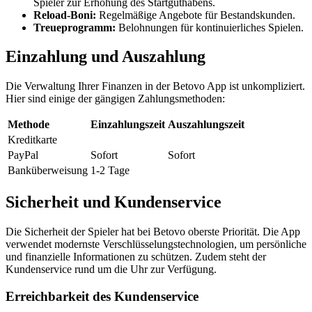
Spieler zur Erhöhung des Startguthabens.
Reload-Boni:
Regelmäßige Angebote für Bestandskunden.
Treueprogramm:
Belohnungen für kontinuierliches Spielen.
Einzahlung und Auszahlung
Die Verwaltung Ihrer Finanzen in der Betovo App ist unkompliziert.
Hier sind einige der gängigen Zahlungsmethoden:
Methode
Einzahlungszeit
Auszahlungszeit
Kreditkarte
PayPal
Sofort
Sofort
Banküberweisung
1-2 Tage
Sicherheit und Kundenservice
Die Sicherheit der Spieler hat bei Betovo oberste Priorität. Die App
verwendet modernste Verschlüsselungstechnologien, um persönliche
und finanzielle Informationen zu schützen. Zudem steht der
Kundenservice rund um die Uhr zur Verfügung.
Erreichbarkeit des Kundenservice