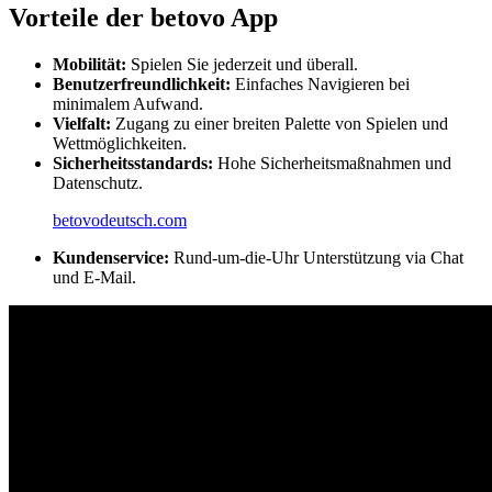
Vorteile der betovo App
Mobilität:
Spielen Sie jederzeit und überall.
Benutzerfreundlichkeit:
Einfaches Navigieren bei
minimalem Aufwand.
Vielfalt:
Zugang zu einer breiten Palette von Spielen und
Wettmöglichkeiten.
Sicherheitsstandards:
Hohe Sicherheitsmaßnahmen und
Datenschutz.
betovodeutsch.com
Kundenservice:
Rund-um-die-Uhr Unterstützung via Chat
und E-Mail.