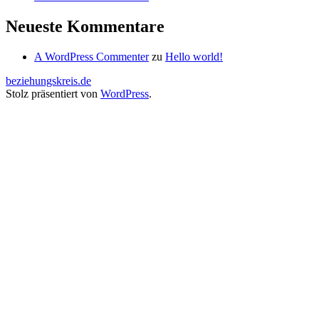
Neueste Kommentare
A WordPress Commenter
zu
Hello world!
beziehungskreis.de
Stolz präsentiert von
WordPress
.