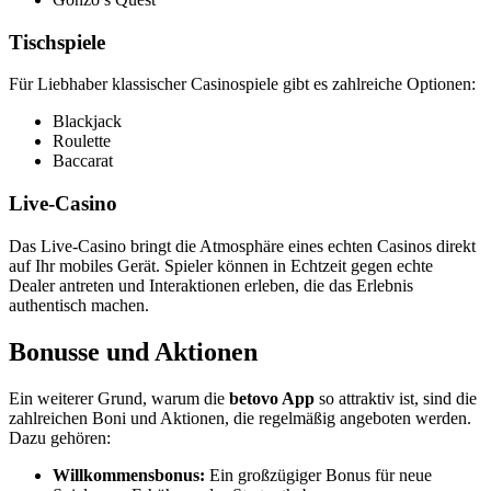
Tischspiele
Für Liebhaber klassischer Casinospiele gibt es zahlreiche Optionen:
Blackjack
Roulette
Baccarat
Live-Casino
Das Live-Casino bringt die Atmosphäre eines echten Casinos direkt
auf Ihr mobiles Gerät. Spieler können in Echtzeit gegen echte
Dealer antreten und Interaktionen erleben, die das Erlebnis
authentisch machen.
Bonusse und Aktionen
Ein weiterer Grund, warum die
betovo App
so attraktiv ist, sind die
zahlreichen Boni und Aktionen, die regelmäßig angeboten werden.
Dazu gehören:
Willkommensbonus:
Ein großzügiger Bonus für neue