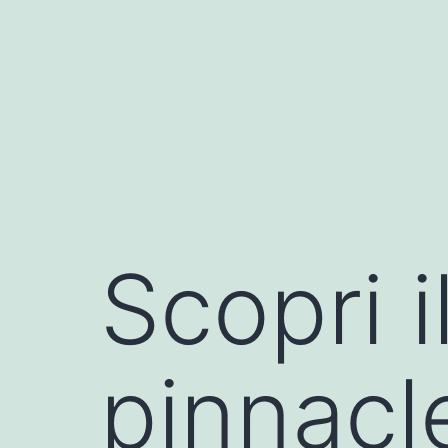
Zum
Inhalt
springen
Scopri 
pinnacl