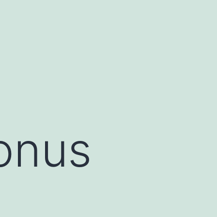
bonus