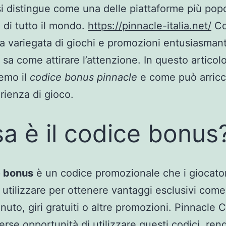
i distingue come una delle piattaforme più popol
i di tutto il mondo.
https://pinnacle-italia.net/
C
ta variegata di giochi e promozioni entusiasmant
 sa come attirare l’attenzione. In questo articolo
emo il
codice bonus pinnacle
e come può arricch
rienza di gioco.
a è il codice bonus
e bonus
è un codice promozionale che i giocator
utilizzare per ottenere vantaggi esclusivi com
nuto, giri gratuiti o altre promozioni. Pinnacle 
verse opportunità di utilizzare questi codici, re