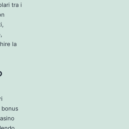
ari tra i
on
i,
,
ire la
?
i
e bonus
Casino
ndendo