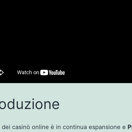
roduzione
 dei casinò online è in continua espansione e
P