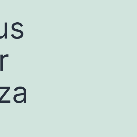
us
r
za