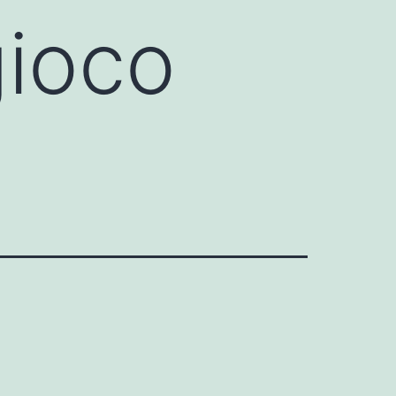
gioco