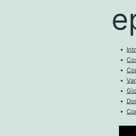
e
Int
Cos
Com
Van
Gio
Do
Co