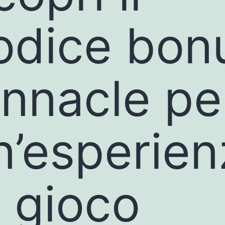
odice bon
innacle pe
n’esperien
i gioco