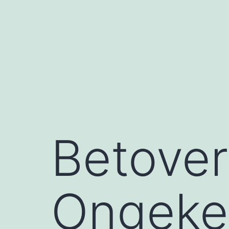
Zum
Inhalt
springen
Betove
Ongeken