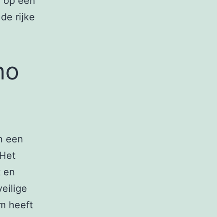
e op een
de rijke
no
n een
 Het
t en
eilige
m heeft