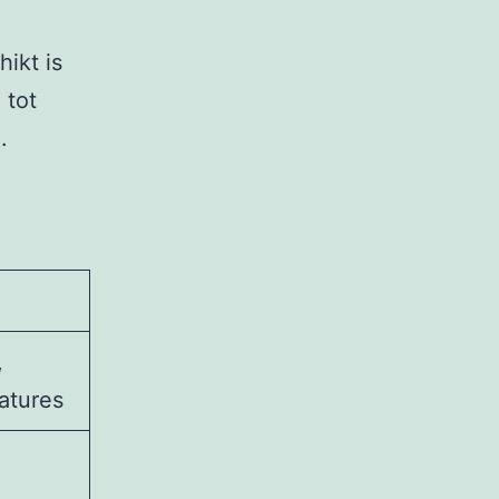
ikt is
 tot
.
,
atures