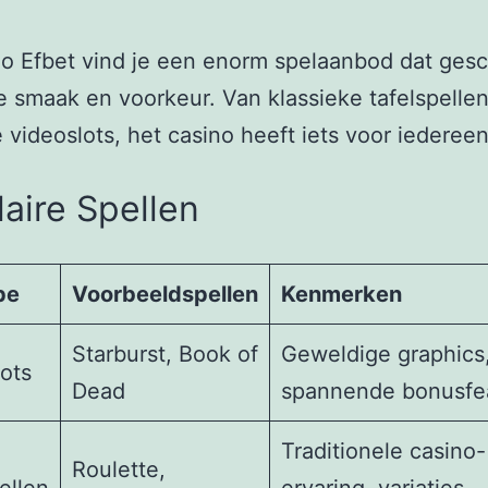
no Efbet vind je een enorm spelaanbod dat gesch
e smaak en voorkeur. Van klassieke tafelspellen
videoslots, het casino heeft iets voor iedereen
aire Spellen
pe
Voorbeeldspellen
Kenmerken
Starburst, Book of
Geweldige graphics
ots
Dead
spannende bonusfe
Traditionele casino-
Roulette,