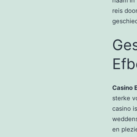
naam in 
reis doo
geschied
Ges
Efb
Casino 
sterke v
casino i
weddensc
en plezi