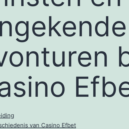
ngekende
vonturen b
asino Efb
eiding
chiedenis van Casino Efbet