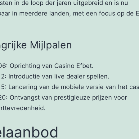
nsten in de loop der jaren uitgebreid en is nu
aar in meerdere landen, met een focus op de 
grijke Mijlpalen
6: Oprichting van Casino Efbet.
2: Introductie van live dealer spellen.
5: Lancering van de mobiele versie van het cas
0: Ontvangst van prestigieuze prijzen voor
nttevredenheid.
laanbod