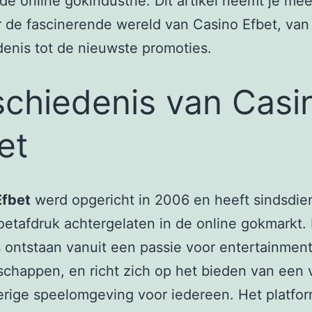
de online gokindustrie. Dit artikel neemt je me
r de fascinerende wereld van Casino Efbet, van 
enis tot de nieuwste promoties.
chiedenis van Casi
et
Efbet
werd opgericht in 2006 en heeft sindsdie
oetafdruk achtergelaten in de online gokmarkt.
s ontstaan vanuit een passie voor entertainmen
happen, en richt zich op het bieden van een v
erige speelomgeving voor iedereen. Het platfor