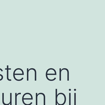
sten en
ren bij