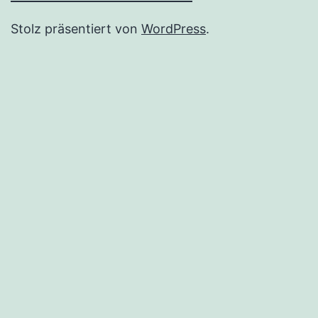
Stolz präsentiert von
WordPress
.