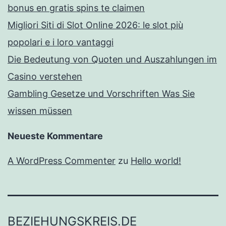
bonus en gratis spins te claimen
Migliori Siti di Slot Online 2026: le slot più
popolari e i loro vantaggi
Die Bedeutung von Quoten und Auszahlungen im
Casino verstehen
Gambling Gesetze und Vorschriften Was Sie
wissen müssen
Neueste Kommentare
A WordPress Commenter
zu
Hello world!
BEZIEHUNGSKREIS.DE