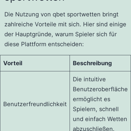
Die Nutzung von qbet sportwetten bringt
zahlreiche Vorteile mit sich. Hier sind einige
der Hauptgründe, warum Spieler sich für
diese Plattform entscheiden:
Vorteil
Beschreibung
Die intuitive
Benutzeroberfläche
ermöglicht es
Benutzerfreundlichkeit
Spielern, schnell
und einfach Wetten
abzuschließen.