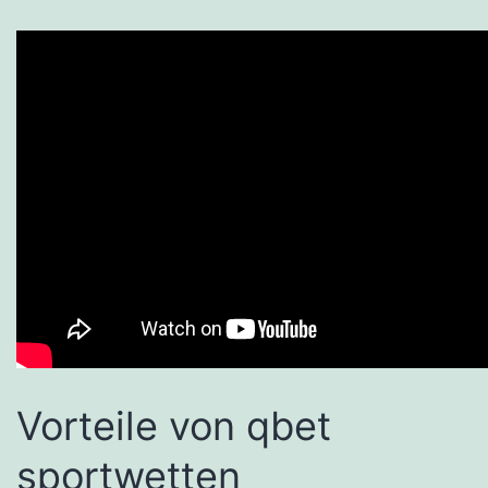
Vorteile von qbet
sportwetten