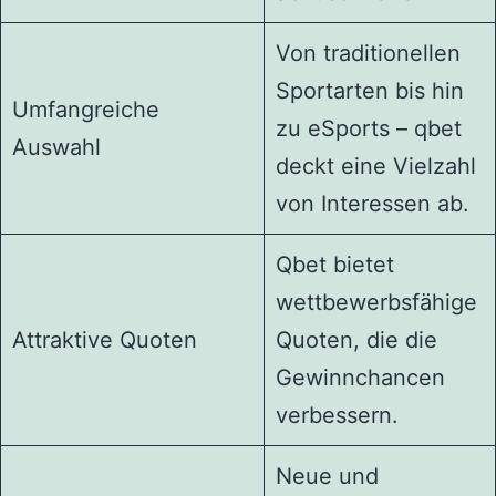
Von traditionellen
Sportarten bis hin
Umfangreiche
zu eSports – qbet
Auswahl
deckt eine Vielzahl
von Interessen ab.
Qbet bietet
wettbewerbsfähige
Attraktive Quoten
Quoten, die die
Gewinnchancen
verbessern.
Neue und