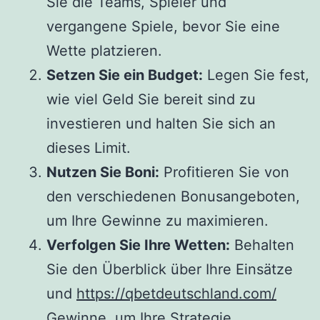
Sie die Teams, Spieler und
vergangene Spiele, bevor Sie eine
Wette platzieren.
Setzen Sie ein Budget:
Legen Sie fest,
wie viel Geld Sie bereit sind zu
investieren und halten Sie sich an
dieses Limit.
Nutzen Sie Boni:
Profitieren Sie von
den verschiedenen Bonusangeboten,
um Ihre Gewinne zu maximieren.
Verfolgen Sie Ihre Wetten:
Behalten
Sie den Überblick über Ihre Einsätze
und
https://qbetdeutschland.com/
Gewinne, um Ihre Strategie