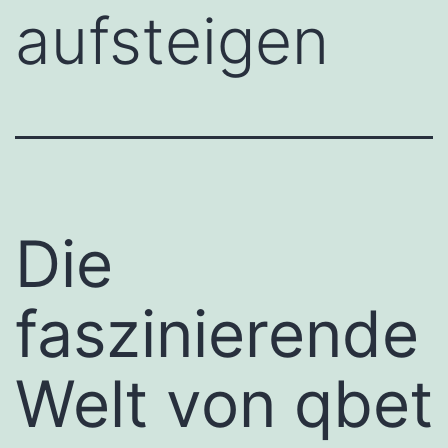
aufsteigen
Die
faszinierende
Welt von qbet