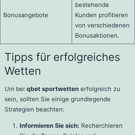
bestehende
Bonusangebote
Kunden profitieren
von verschiedenen
Bonusaktionen.
Tipps für erfolgreiches
Wetten
Um bei
qbet sportwetten
erfolgreich zu
sein, sollten Sie einige grundlegende
Strategien beachten:
Informieren Sie sich:
Recherchieren