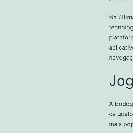
Na últim
tecnolog
platafor
aplicati
navegaçã
Jog
A Bodog
os gosto
mais pop