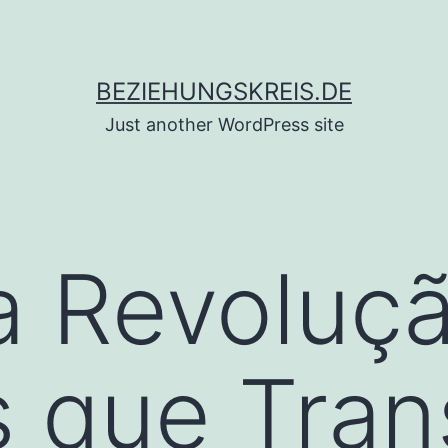
BEZIEHUNGSKREIS.DE
Just another WordPress site
a Revoluç
 que Tran