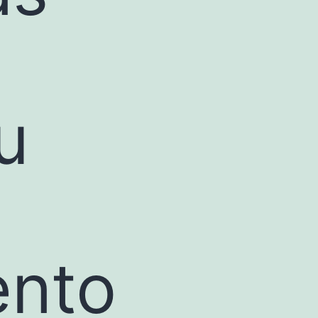
u
ento