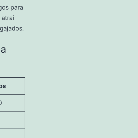
gos para
atrai
gajados.
na
os
0