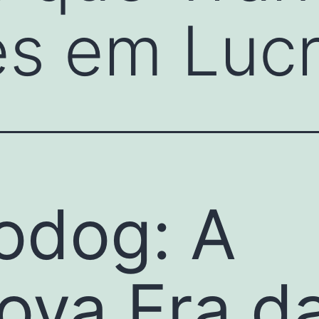
s em Luc
odog: A
ova Era d