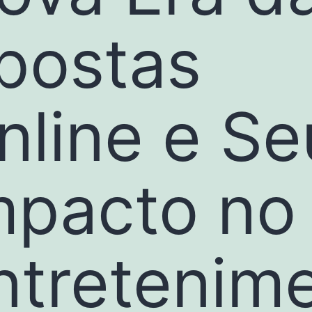
postas
nline e Se
mpacto no
ntretenim