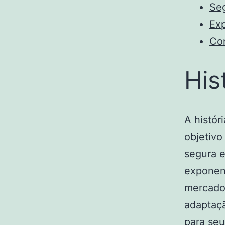
Seg
Exp
Co
His
A histór
objetivo
segura e
exponen
mercado
adaptaç
para seu