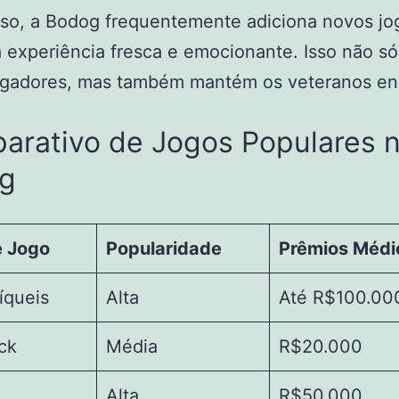
so, a Bodog frequentemente adiciona novos jo
 experiência fresca e emocionante. Isso não só 
ogadores, mas também mantém os veteranos en
arativo de Jogos Populares 
g
e Jogo
Popularidade
Prêmios Médi
íqueis
Alta
Até R$100.00
ck
Média
R$20.000
Alta
R$50.000