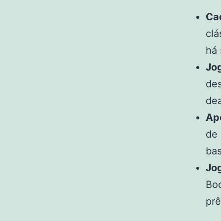
Ca
clá
há 
Jo
des
dea
Ap
de 
bas
Jog
Bod
prê