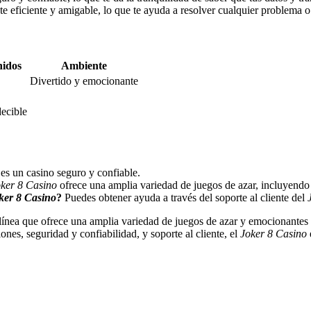
nte eficiente y amigable, lo que te ayuda a resolver cualquier problema 
nidos
Ambiente
Divertido y emocionante
ecible
es un casino seguro y confiable.
ker 8 Casino
ofrece una amplia variedad de juegos de azar, incluyendo
ker 8 Casino
?
Puedes obtener ayuda a través del soporte al cliente del
 línea que ofrece una amplia variedad de juegos de azar y emocionantes
nes, seguridad y confiabilidad, y soporte al cliente, el
Joker 8 Casino