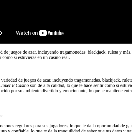
d de juegos de azar, incluyendo tragamonedas, blackjack, ruleta y más. 
r como si estuvieras en un casino real.
variedad de juegos de azar, incluyendo tragamonedas, blackjack, rulet
l
Joker 8 Casino
son de alta calidad, lo que te hace sentir como si estuvi
cido por su ambiente divertido y emocionante, lo que te mantiene entr
o:
iones regulares para sus jugadores, lo que te da la oportunidad de gan
uro y confiable, lo que te da la tranquilidad de saber que tus datos y tr