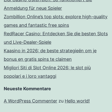
Anmeldung für neue Spieler
Zombillion Online’s top slots: explore high-quality
games and fantastic free spins
RedRacer Casino: Entdecken Sie die besten Slots
und Live-Dealer-Spiele
Kaasino in 2026: de beste strategieën om je
bonus en gratis spins te claimen
Migliori Siti di Slot Online 2026: le slot più
popolari e i loro vantaggi
Neueste Kommentare
A WordPress Commenter
zu
Hello world!