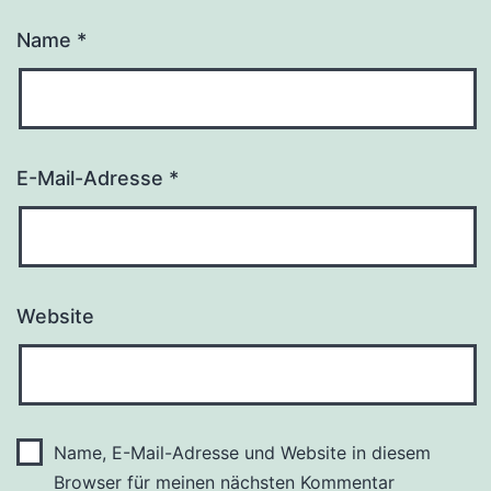
Name
*
E-Mail-Adresse
*
Website
Name, E-Mail-Adresse und Website in diesem
Browser für meinen nächsten Kommentar