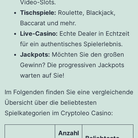
Video-Slots.
Tischspiele:
Roulette, Blackjack,
Baccarat und mehr.
Live-Casino:
Echte Dealer in Echtzeit
für ein authentisches Spielerlebnis.
Jackpots:
Möchten Sie den großen
Gewinn? Die progressiven Jackpots
warten auf Sie!
Im Folgenden finden Sie eine vergleichende
Übersicht über die beliebtesten
Spielkategorien im Cryptoleo Casino:
Anzahl