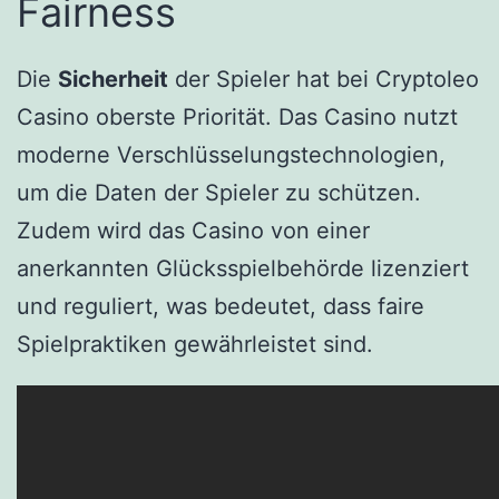
Fairness
Die
Sicherheit
der Spieler hat bei Cryptoleo
Casino oberste Priorität. Das Casino nutzt
moderne Verschlüsselungstechnologien,
um die Daten der Spieler zu schützen.
Zudem wird das Casino von einer
anerkannten Glücksspielbehörde lizenziert
und reguliert, was bedeutet, dass faire
Spielpraktiken gewährleistet sind.