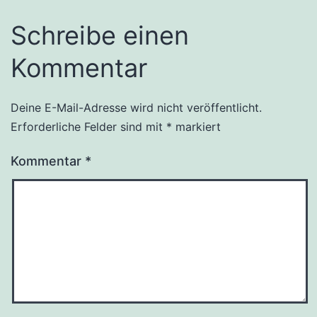
Schreibe einen
Kommentar
Deine E-Mail-Adresse wird nicht veröffentlicht.
Erforderliche Felder sind mit
*
markiert
Kommentar
*