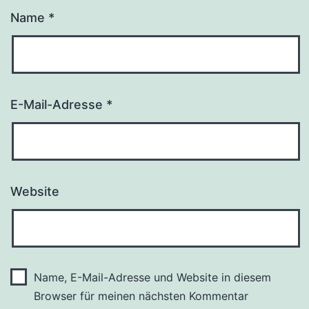
Name
*
E-Mail-Adresse
*
Website
Name, E-Mail-Adresse und Website in diesem
Browser für meinen nächsten Kommentar