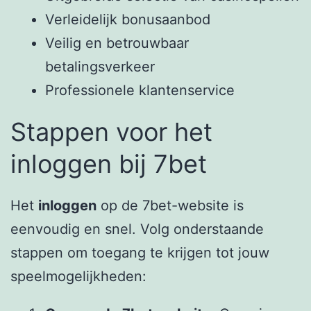
Verleidelijk bonusaanbod
Veilig en betrouwbaar
betalingsverkeer
Professionele klantenservice
Stappen voor het
inloggen bij 7bet
Het
inloggen
op de 7bet-website is
eenvoudig en snel. Volg onderstaande
stappen om toegang te krijgen tot jouw
speelmogelijkheden: