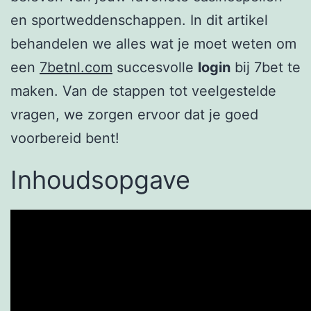
en sportweddenschappen. In dit artikel
behandelen we alles wat je moet weten om
een
7betnl.com
succesvolle
login
bij 7bet te
maken. Van de stappen tot veelgestelde
vragen, we zorgen ervoor dat je goed
voorbereid bent!
Inhoudsopgave