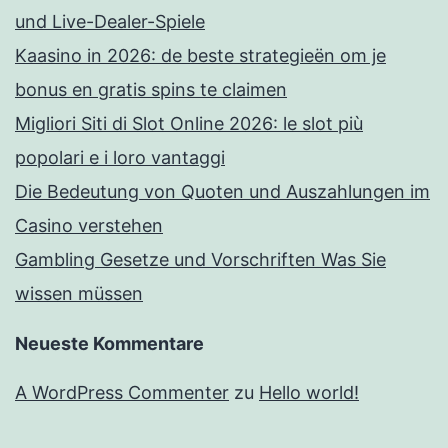
und Live-Dealer-Spiele
Kaasino in 2026: de beste strategieën om je
bonus en gratis spins te claimen
Migliori Siti di Slot Online 2026: le slot più
popolari e i loro vantaggi
Die Bedeutung von Quoten und Auszahlungen im
Casino verstehen
Gambling Gesetze und Vorschriften Was Sie
wissen müssen
Neueste Kommentare
A WordPress Commenter
zu
Hello world!