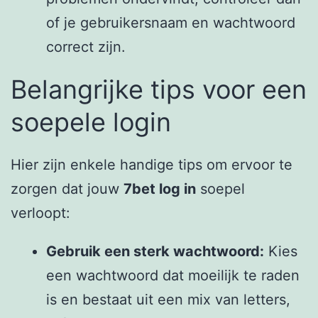
of je gebruikersnaam en wachtwoord
correct zijn.
Belangrijke tips voor een
soepele login
Hier zijn enkele handige tips om ervoor te
zorgen dat jouw
7bet log in
soepel
verloopt:
Gebruik een sterk wachtwoord:
Kies
een wachtwoord dat moeilijk te raden
is en bestaat uit een mix van letters,