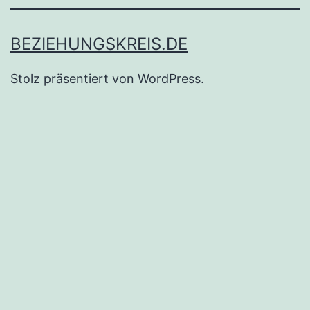
BEZIEHUNGSKREIS.DE
Stolz präsentiert von
WordPress
.