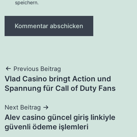
speichern.
Beitragsnavigation
Previous Beitrag
Vlad Casino bringt Action und
Spannung für Call of Duty Fans
Next Beitrag
Alev casino güncel giriş linkiyle
güvenli ödeme işlemleri