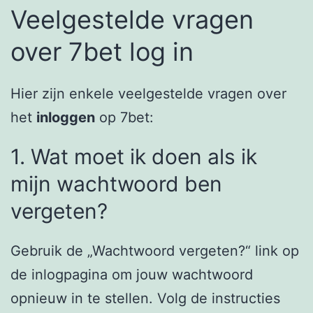
Veelgestelde vragen
over 7bet log in
Hier zijn enkele veelgestelde vragen over
het
inloggen
op 7bet:
1. Wat moet ik doen als ik
mijn wachtwoord ben
vergeten?
Gebruik de „Wachtwoord vergeten?“ link op
de inlogpagina om jouw wachtwoord
opnieuw in te stellen. Volg de instructies