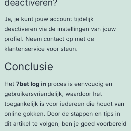
deactiveren?
Ja, je kunt jouw account tijdelijk
deactiveren via de instellingen van jouw
profiel. Neem contact op met de
klantenservice voor steun.
Conclusie
Het
7bet log in
proces is eenvoudig en
gebruikersvriendelijk, waardoor het
toegankelijk is voor iedereen die houdt van
online gokken. Door de stappen en tips in
dit artikel te volgen, ben je goed voorbereid