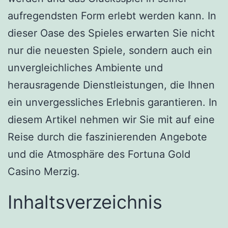
aufregendsten Form erlebt werden kann. In
dieser Oase des Spieles erwarten Sie nicht
nur die neuesten Spiele, sondern auch ein
unvergleichliches Ambiente und
herausragende Dienstleistungen, die Ihnen
ein unvergessliches Erlebnis garantieren. In
diesem Artikel nehmen wir Sie mit auf eine
Reise durch die faszinierenden Angebote
und die Atmosphäre des Fortuna Gold
Casino Merzig.
Inhaltsverzeichnis