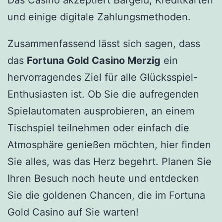
und einige digitale Zahlungsmethoden.
Zusammenfassend lässt sich sagen, dass
das
Fortuna Gold Casino Merzig
ein
hervorragendes Ziel für alle Glücksspiel-
Enthusiasten ist. Ob Sie die aufregenden
Spielautomaten ausprobieren, an einem
Tischspiel teilnehmen oder einfach die
Atmosphäre genießen möchten, hier finden
Sie alles, was das Herz begehrt. Planen Sie
Ihren Besuch noch heute und entdecken
Sie die goldenen Chancen, die im Fortuna
Gold Casino auf Sie warten!