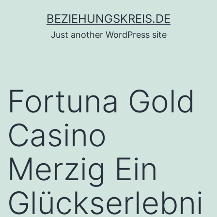
Zum
BEZIEHUNGSKREIS.DE
Inhalt
Just another WordPress site
springen
Fortuna Gold
Casino
Merzig Ein
Glückserlebni