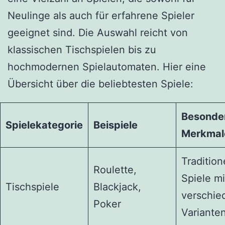
Neulinge als auch für erfahrene Spieler
geeignet sind. Die Auswahl reicht von
klassischen Tischspielen bis zu
hochmodernen Spielautomaten. Hier eine
Übersicht über die beliebtesten Spiele:
Besonde
Spielekategorie
Beispiele
Merkmal
Tradition
Roulette,
Spiele mi
Tischspiele
Blackjack,
verschie
Poker
Variante