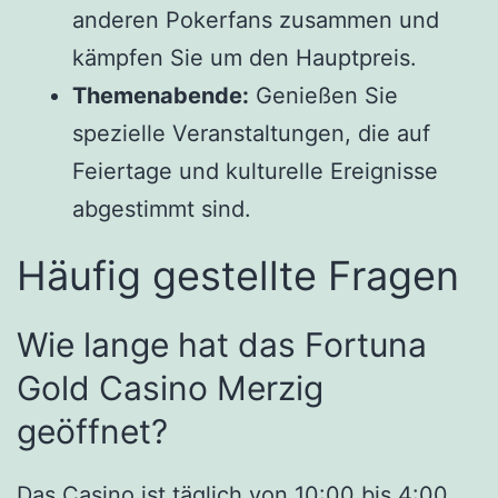
anderen Pokerfans zusammen und
kämpfen Sie um den Hauptpreis.
Themenabende:
Genießen Sie
spezielle Veranstaltungen, die auf
Feiertage und kulturelle Ereignisse
abgestimmt sind.
Häufig gestellte Fragen
Wie lange hat das Fortuna
Gold Casino Merzig
geöffnet?
Das Casino ist täglich von 10:00 bis 4:00