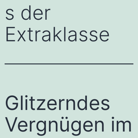
s der
Extraklasse
Glitzerndes
Vergnügen im