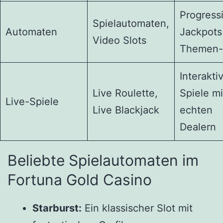
Progress
Spielautomaten,
Automaten
Jackpots
Video Slots
Themen-
Interakti
Live Roulette,
Spiele mi
Live-Spiele
Live Blackjack
echten
Dealern
Beliebte Spielautomaten im
Fortuna Gold Casino
Starburst:
Ein klassischer Slot mit