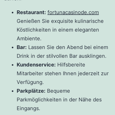
Restaurant:
fortunacasinode.com
Genießen Sie exquisite kulinarische
Köstlichkeiten in einem eleganten
Ambiente.
Bar:
Lassen Sie den Abend bei einem
Drink in der stilvollen Bar ausklingen.
Kundenservice:
Hilfsbereite
Mitarbeiter stehen Ihnen jederzeit zur
Verfügung.
Parkplätze:
Bequeme
Parkmöglichkeiten in der Nähe des
Eingangs.