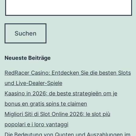
Neueste Beiträge
RedRacer Casino: Entdecken Sie die besten Slots
und Live-Dealer-Spiele
Kaasino in 2026: de beste strategieën om je
bonus en gratis spins te claimen
Migliori Siti di Slot Online 2026: le slot più
popolari e i loro vantaggi
Die Bedeutung von Quoten und Auszahlungen im