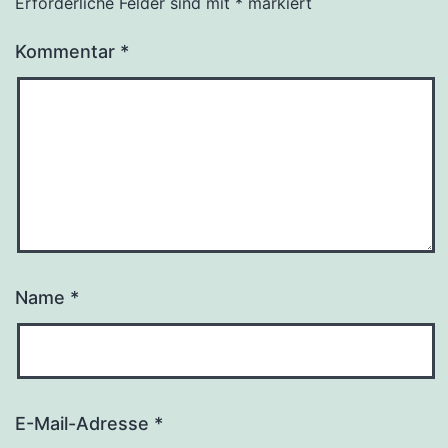
Erforderliche Felder sind mit
*
markiert
Kommentar
*
Name
*
E-Mail-Adresse
*