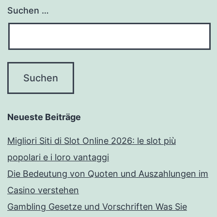
Suchen …
Neueste Beiträge
Migliori Siti di Slot Online 2026: le slot più
popolari e i loro vantaggi
Die Bedeutung von Quoten und Auszahlungen im
Casino verstehen
Gambling Gesetze und Vorschriften Was Sie