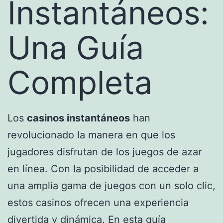
Instantáneos:
Una Guía
Completa
Los
casinos instantáneos
han
revolucionado la manera en que los
jugadores disfrutan de los juegos de azar
en línea. Con la posibilidad de acceder a
una amplia gama de juegos con un solo clic,
estos casinos ofrecen una experiencia
divertida y dinámica. En esta guía