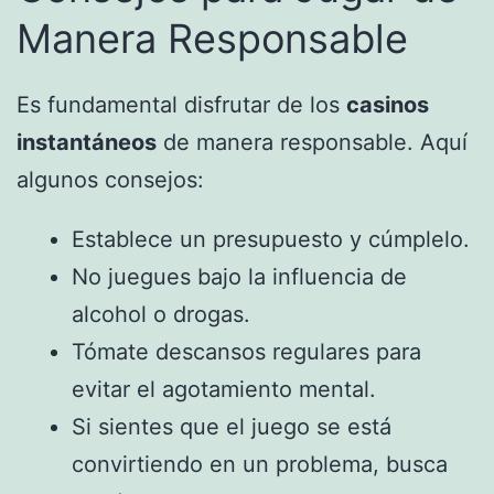
Manera Responsable
Es fundamental disfrutar de los
casinos
instantáneos
de manera responsable. Aquí
algunos consejos:
Establece un presupuesto y cúmplelo.
No juegues bajo la influencia de
alcohol o drogas.
Tómate descansos regulares para
evitar el agotamiento mental.
Si sientes que el juego se está
convirtiendo en un problema, busca