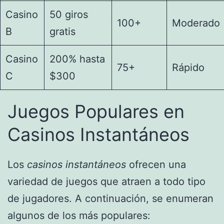
Casino
50 giros
100+
Moderado
B
gratis
Casino
200% hasta
75+
Rápido
C
$300
Juegos Populares en
Casinos Instantáneos
Los
casinos instantáneos
ofrecen una
variedad de juegos que atraen a todo tipo
de jugadores. A continuación, se enumeran
algunos de los más populares: