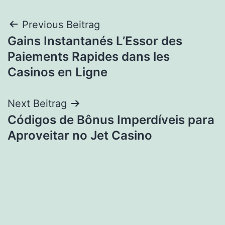
Beitragsnavigation
Previous Beitrag
Gains Instantanés L’Essor des
Paiements Rapides dans les
Casinos en Ligne
Next Beitrag
Códigos de Bônus Imperdíveis para
Aproveitar no Jet Casino