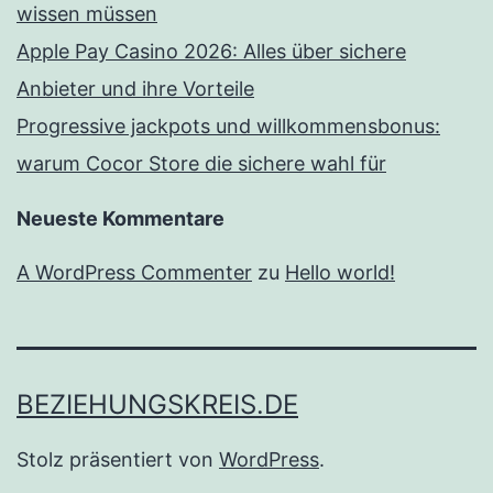
wissen müssen
Apple Pay Casino 2026: Alles über sichere
Anbieter und ihre Vorteile
Progressive jackpots und willkommensbonus:
warum Cocor Store die sichere wahl für
Neueste Kommentare
A WordPress Commenter
zu
Hello world!
BEZIEHUNGSKREIS.DE
Stolz präsentiert von
WordPress
.