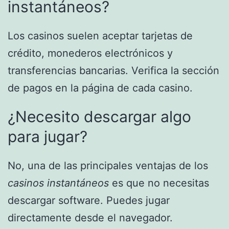
instantáneos?
Los casinos suelen aceptar tarjetas de
crédito, monederos electrónicos y
transferencias bancarias. Verifica la sección
de pagos en la página de cada casino.
¿Necesito descargar algo
para jugar?
No, una de las principales ventajas de los
casinos instantáneos
es que no necesitas
descargar software. Puedes jugar
directamente desde el navegador.