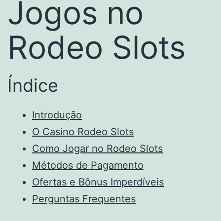
Jogos no
Rodeo Slots
Índice
Introdução
O Casino Rodeo Slots
Como Jogar no Rodeo Slots
Métodos de Pagamento
Ofertas e Bônus Imperdíveis
Perguntas Frequentes