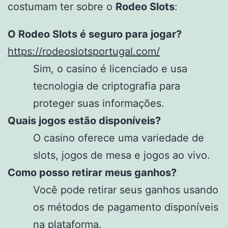
costumam ter sobre o
Rodeo Slots
:
O Rodeo Slots é seguro para jogar?
https://rodeoslotsportugal.com/
Sim, o casino é licenciado e usa
tecnologia de criptografia para
proteger suas informações.
Quais jogos estão disponíveis?
O casino oferece uma variedade de
slots, jogos de mesa e jogos ao vivo.
Como posso retirar meus ganhos?
Você pode retirar seus ganhos usando
os métodos de pagamento disponíveis
na plataforma.