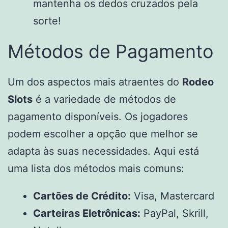
mantenha os dedos cruzados pela
sorte!
Métodos de Pagamento
Um dos aspectos mais atraentes do
Rodeo
Slots
é a variedade de métodos de
pagamento disponíveis. Os jogadores
podem escolher a opção que melhor se
adapta às suas necessidades. Aqui está
uma lista dos métodos mais comuns:
Cartões de Crédito:
Visa, Mastercard
Carteiras Eletrônicas:
PayPal, Skrill,