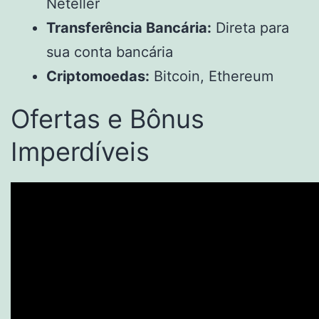
Neteller
Transferência Bancária:
Direta para
sua conta bancária
Criptomoedas:
Bitcoin, Ethereum
Ofertas e Bônus
Imperdíveis