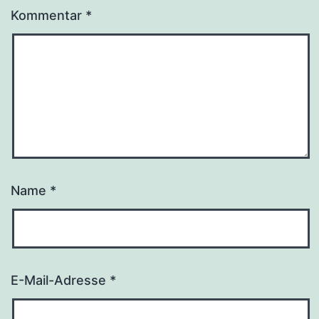
Kommentar
*
Name
*
E-Mail-Adresse
*