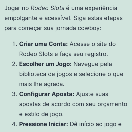
Jogar no
Rodeo Slots
é uma experiência
empolgante e acessível. Siga estas etapas
para começar sua jornada cowboy:
Criar uma Conta:
Acesse o site do
Rodeo Slots e faça seu registro.
Escolher um Jogo:
Navegue pela
biblioteca de jogos e selecione o que
mais lhe agrada.
Configurar Aposta:
Ajuste suas
apostas de acordo com seu orçamento
e estilo de jogo.
Pressione Iniciar:
Dê início ao jogo e