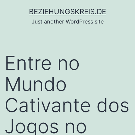
Zum
BEZIEHUNGSKREIS.DE
Inhalt
Just another WordPress site
springen
Entre no
Mundo
Cativante dos
Jogos no