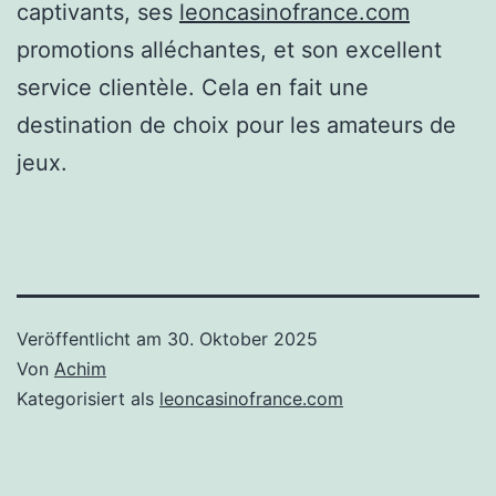
captivants, ses
leoncasinofrance.com
promotions alléchantes, et son excellent
service clientèle. Cela en fait une
destination de choix pour les amateurs de
jeux.
Veröffentlicht am
30. Oktober 2025
Von
Achim
Kategorisiert als
leoncasinofrance.com