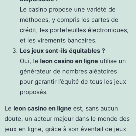
Le casino propose une variété de
méthodes, y compris les cartes de
crédit, les portefeuilles électroniques,
et les virements bancaires.
Les jeux sont-ils équitables ?
Oui, le
leon casino en ligne
utilise un
générateur de nombres aléatoires
pour garantir l’équité de tous les jeux
proposés.
Le
leon casino en ligne
est, sans aucun
doute, un acteur majeur dans le monde des
jeux en ligne, grâce à son éventail de jeux