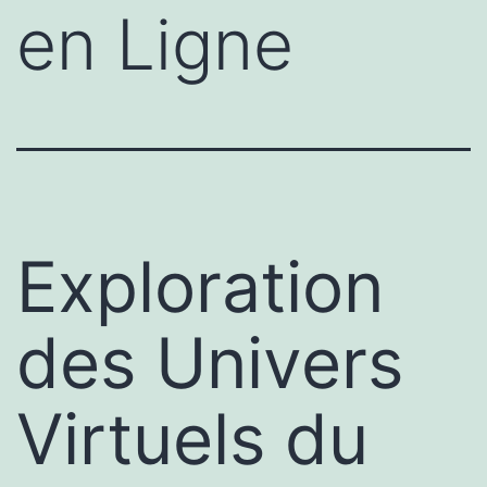
en Ligne
Exploration
des Univers
Virtuels du