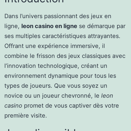
Dans l’univers passionnant des jeux en
ligne,
leon casino en ligne
se démarque par
ses multiples caractéristiques attrayantes.
Offrant une expérience immersive, il
combine le frisson des jeux classiques avec
l’innovation technologique, créant un
environnement dynamique pour tous les
types de joueurs. Que vous soyez un
novice ou un joueur chevronné, le
leon
casino
promet de vous captiver dès votre
première visite.