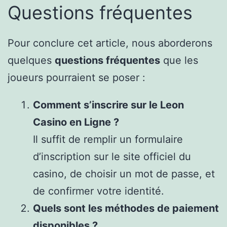
Questions fréquentes
Pour conclure cet article, nous aborderons
quelques
questions fréquentes
que les
joueurs pourraient se poser :
Comment s’inscrire sur le Leon
Casino en Ligne ?
Il suffit de remplir un formulaire
d’inscription sur le site officiel du
casino, de choisir un mot de passe, et
de confirmer votre identité.
Quels sont les méthodes de paiement
disponibles ?