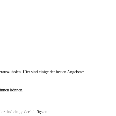
erauszuholen. Hier sind einige der besten Angebote:
winnen können.
er sind einige der häufigsten: