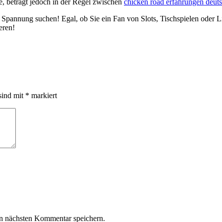
e, beträgt jedoch in der Regel zwischen
chicken road erfahrungen deut
nd Spannung suchen! Egal, ob Sie ein Fan von Slots, Tischspielen oder Li
eren!
sind mit
*
markiert
n nächsten Kommentar speichern.