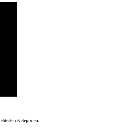
iebtesten Kategorien: