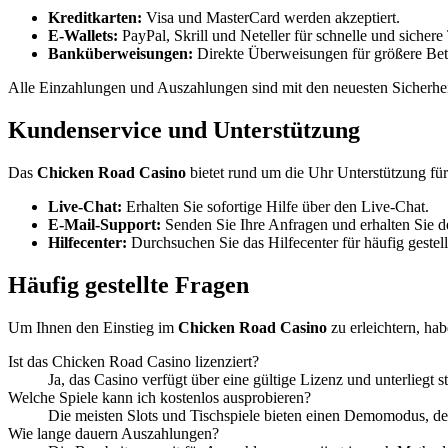
Kreditkarten:
Visa und MasterCard werden akzeptiert.
E-Wallets:
PayPal, Skrill und Neteller für schnelle und sichere
Banküberweisungen:
Direkte Überweisungen für größere Beträ
Alle Einzahlungen und Auszahlungen sind mit den neuesten Sicherheits
Kundenservice und Unterstützung
Das
Chicken Road Casino
bietet rund um die Uhr Unterstützung für 
Live-Chat:
Erhalten Sie sofortige Hilfe über den Live-Chat.
E-Mail-Support:
Senden Sie Ihre Anfragen und erhalten Sie det
Hilfecenter:
Durchsuchen Sie das Hilfecenter für häufig gestellt
Häufig gestellte Fragen
Um Ihnen den Einstieg im
Chicken Road Casino
zu erleichtern, hab
Ist das Chicken Road Casino lizenziert?
Ja, das Casino verfügt über eine gültige Lizenz und unterliegt 
Welche Spiele kann ich kostenlos ausprobieren?
Die meisten Slots und Tischspiele bieten einen Demomodus, de
Wie lange dauern Auszahlungen?