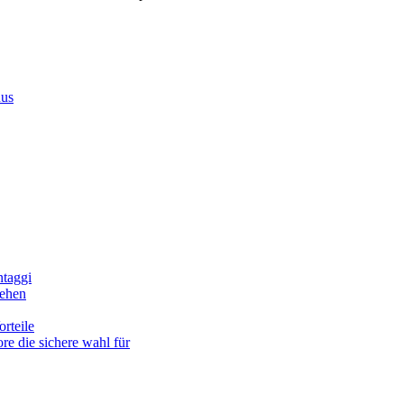
nus
ntaggi
tehen
rteile
e die sichere wahl für