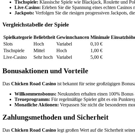
Tischspiele:
Klassische Spiele wie Blackjack, Roulette und Poke
Live-Casino:
Erleben Sie die Spannung eines echten Casinos m
Jackpots:
Verfolgen Sie die riesigen progressiven Jackpots, di
Vergleichstabelle der Spiele
Spielkategorie
Beliebtheit
Gewinnchancen
Minimale Einsatzhöh
Slots
Hoch
Variabel
0,10 €
Tischspiele
Mittel
Hoch
1,00 €
Live-Casino
Sehr hoch
Variabel
5,00 €
Bonusaktionen und Vorteile
Das
Chicken Road Casino
ist bekannt für seine großzügigen Bonusa
Willkommensbonus:
Neukunden erhalten einen 100% Bonus auf
Treueprogramm:
Für regelmäßige Spieler gibt es ein Punkte
Monatliche Aktionen:
Verpassen Sie nicht die besonderen mon
Zahlungsmethoden und Sicherheit
Das
Chicken Road Casino
legt großen Wert auf die Sicherheit seine