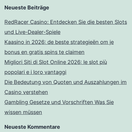
Neueste Beiträge
RedRacer Casino: Entdecken Sie die besten Slots
und Live-Dealer-Spiele
Kaasino in 2026: de beste strategieën om je
bonus en gratis spins te claimen
Migliori Siti di Slot Online 2026: le slot più
popolari e i loro vantaggi
Die Bedeutung von Quoten und Auszahlungen im
Casino verstehen
Gambling Gesetze und Vorschriften Was Sie
wissen müssen
Neueste Kommentare