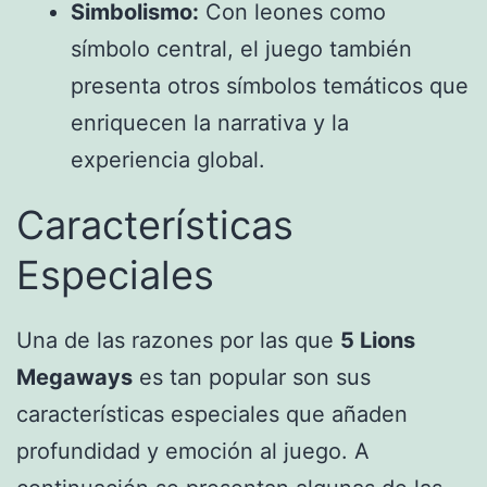
Simbolismo:
Con leones como
símbolo central, el juego también
presenta otros símbolos temáticos que
enriquecen la narrativa y la
experiencia global.
Características
Especiales
Una de las razones por las que
5 Lions
Megaways
es tan popular son sus
características especiales que añaden
profundidad y emoción al juego. A