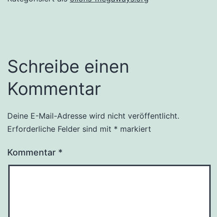
Schreibe einen
Kommentar
Deine E-Mail-Adresse wird nicht veröffentlicht.
Erforderliche Felder sind mit
*
markiert
Kommentar
*