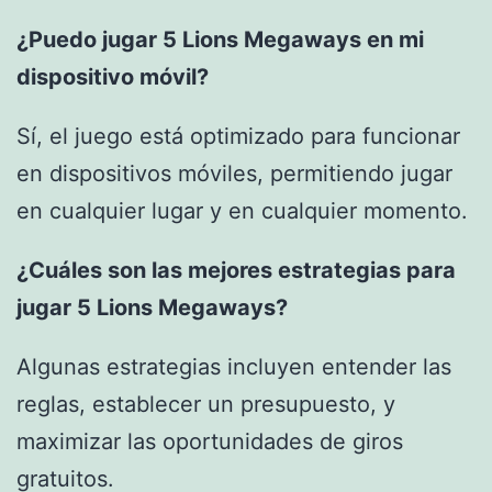
¿Puedo jugar
5 Lions Megaways
en mi
dispositivo móvil?
Sí, el juego está optimizado para funcionar
en dispositivos móviles, permitiendo jugar
en cualquier lugar y en cualquier momento.
¿Cuáles son las mejores estrategias para
jugar
5 Lions Megaways
?
Algunas estrategias incluyen entender las
reglas, establecer un presupuesto, y
maximizar las oportunidades de giros
gratuitos.