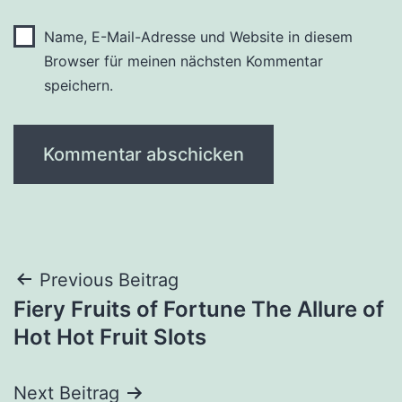
Name, E-Mail-Adresse und Website in diesem
Browser für meinen nächsten Kommentar
speichern.
Beitragsnavigation
Previous Beitrag
Fiery Fruits of Fortune The Allure of
Hot Hot Fruit Slots
Next Beitrag