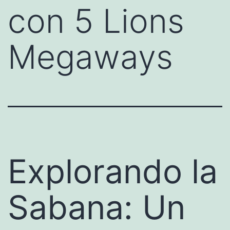
con 5 Lions
Megaways
Explorando la
Sabana: Un