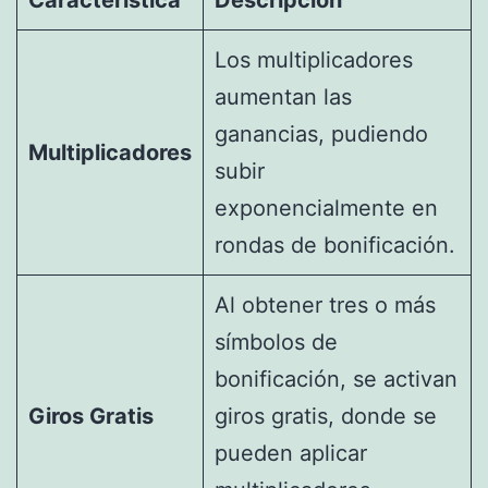
Característica
Descripción
Los multiplicadores
aumentan las
ganancias, pudiendo
Multiplicadores
subir
exponencialmente en
rondas de bonificación.
Al obtener tres o más
símbolos de
bonificación, se activan
Giros Gratis
giros gratis, donde se
pueden aplicar