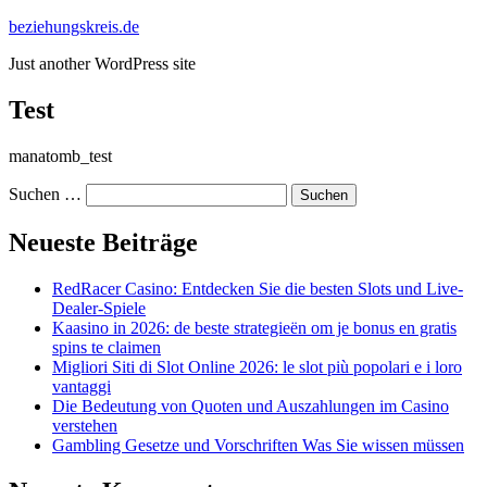
Zum
beziehungskreis.de
Inhalt
Just another WordPress site
springen
Test
manatomb_test
Suchen …
Neueste Beiträge
RedRacer Casino: Entdecken Sie die besten Slots und Live-
Dealer-Spiele
Kaasino in 2026: de beste strategieën om je bonus en gratis
spins te claimen
Migliori Siti di Slot Online 2026: le slot più popolari e i loro
vantaggi
Die Bedeutung von Quoten und Auszahlungen im Casino
verstehen
Gambling Gesetze und Vorschriften Was Sie wissen müssen