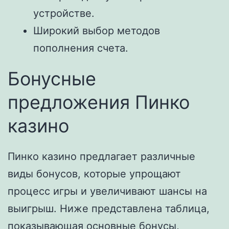
устройстве.
Широкий выбор методов
пополнения счета.
Бонусные
предложения Пинко
казино
Пинко казино предлагает различные
виды бонусов, которые упрощают
процесс игры и увеличивают шансы на
выигрыш. Ниже представлена таблица,
показывающая основные бонусы,