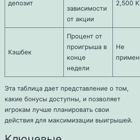
депозит
2,500 
зависимости
от акции
Процент от
проигрыша в
Не
Кэшбек
конце
примен
недели
Эта таблица дает представление о том,
какие бонусы доступны, и позволяет
игрокам лучше планировать свои
действия для максимизации выигрышей.
Ключевые