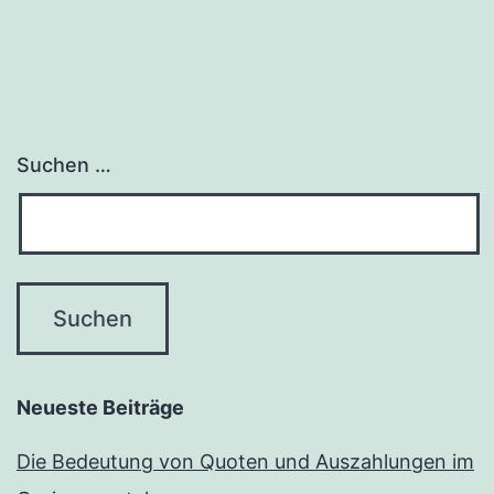
Suchen …
Neueste Beiträge
Die Bedeutung von Quoten und Auszahlungen im