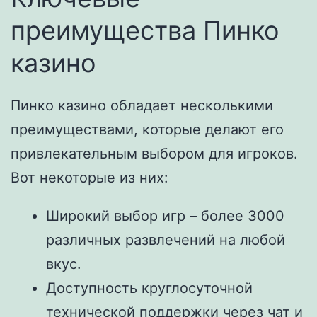
преимущества Пинко
казино
Пинко казино обладает несколькими
преимуществами, которые делают его
привлекательным выбором для игроков.
Вот некоторые из них:
Широкий выбор игр – более 3000
различных развлечений на любой
вкус.
Доступность круглосуточной
технической поддержки через чат и