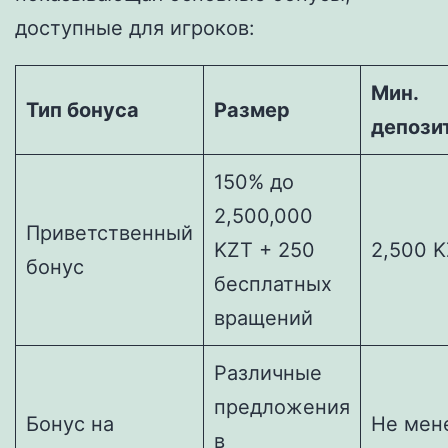
доступные для игроков:
Мин.
Тип бонуса
Размер
депози
150% до
2,500,000
Приветственный
KZT + 250
2,500 
бонус
бесплатных
вращений
Различные
предложения
Бонус на
Не мен
в