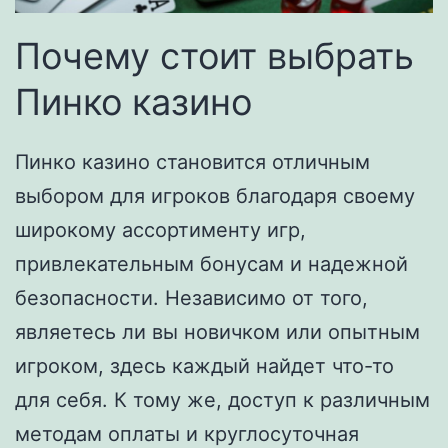
Почему стоит выбрать
Пинко казино
Пинко казино становится отличным
выбором для игроков благодаря своему
широкому ассортименту игр,
привлекательным бонусам и надежной
безопасности. Независимо от того,
являетесь ли вы новичком или опытным
игроком, здесь каждый найдет что-то
для себя. К тому же, доступ к различным
методам оплаты и круглосуточная