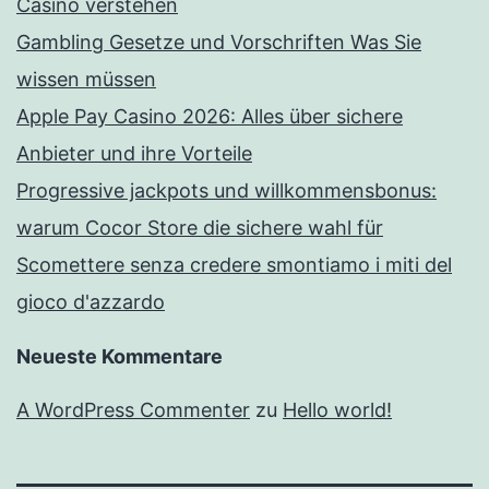
Casino verstehen
Gambling Gesetze und Vorschriften Was Sie
wissen müssen
Apple Pay Casino 2026: Alles über sichere
Anbieter und ihre Vorteile
Progressive jackpots und willkommensbonus:
warum Cocor Store die sichere wahl für
Scomettere senza credere smontiamo i miti del
gioco d'azzardo
Neueste Kommentare
A WordPress Commenter
zu
Hello world!