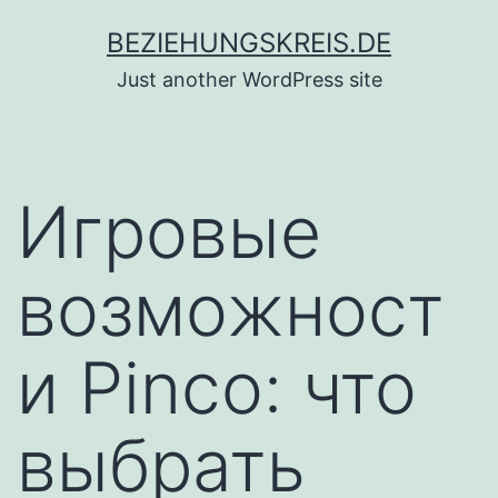
Zum
BEZIEHUNGSKREIS.DE
Inhalt
Just another WordPress site
springen
Игровые
возможност
и Pinco: что
выбрать