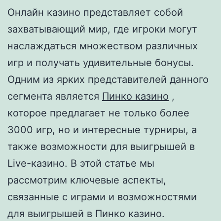
Онлайн казино представляет собой
захватывающий мир, где игроки могут
наслаждаться множеством различных
игр и получать удивительные бонусы.
Одним из ярких представителей данного
сегмента является
Пинко казино
,
которое предлагает не только более
3000 игр, но и интересные турниры, а
также возможности для выигрышей в
Live-казино. В этой статье мы
рассмотрим ключевые аспекты,
связанные с играми и возможностями
для выигрышей в Пинко казино.