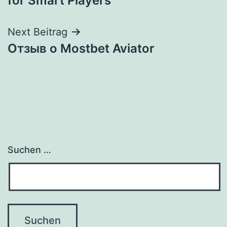
for Smart Players
Next Beitrag
Отзыв о Mostbet Aviator
Suchen …