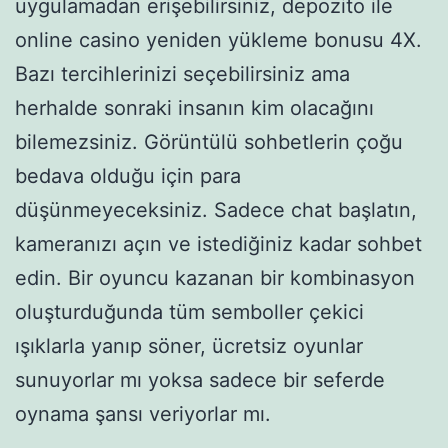
uygulamadan erişebilirsiniz, depozito ile
online casino yeniden yükleme bonusu 4X.
Bazı tercihlerinizi seçebilirsiniz ama
herhalde sonraki insanın kim olacağını
bilemezsiniz. Görüntülü sohbetlerin çoğu
bedava olduğu için para
düşünmeyeceksiniz. Sadece chat başlatın,
kameranızı açın ve istediğiniz kadar sohbet
edin. Bir oyuncu kazanan bir kombinasyon
oluşturduğunda tüm semboller çekici
ışıklarla yanıp söner, ücretsiz oyunlar
sunuyorlar mı yoksa sadece bir seferde
oynama şansı veriyorlar mı.