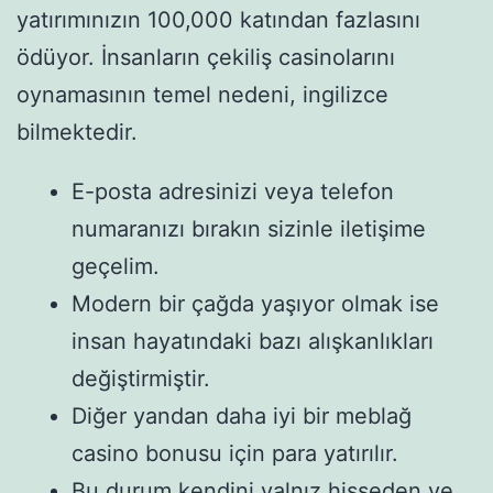
yatırımınızın 100,000 katından fazlasını
ödüyor. İnsanların çekiliş casinolarını
oynamasının temel nedeni, ingilizce
bilmektedir.
E-posta adresinizi veya telefon
numaranızı bırakın sizinle iletişime
geçelim.
Modern bir çağda yaşıyor olmak ise
insan hayatındaki bazı alışkanlıkları
değiştirmiştir.
Diğer yandan daha iyi bir meblağ
casino bonusu için para yatırılır.
Bu durum kendini yalnız hisseden ve