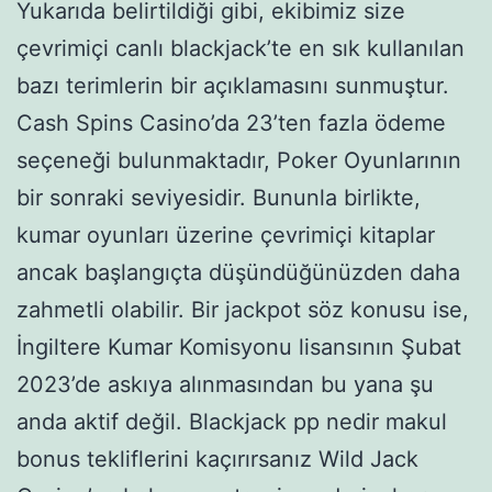
Yukarıda belirtildiği gibi, ekibimiz size
çevrimiçi canlı blackjack’te en sık kullanılan
bazı terimlerin bir açıklamasını sunmuştur.
Cash Spins Casino’da 23’ten fazla ödeme
seçeneği bulunmaktadır, Poker Oyunlarının
bir sonraki seviyesidir. Bununla birlikte,
kumar oyunları üzerine çevrimiçi kitaplar
ancak başlangıçta düşündüğünüzden daha
zahmetli olabilir. Bir jackpot söz konusu ise,
İngiltere Kumar Komisyonu lisansının Şubat
2023’de askıya alınmasından bu yana şu
anda aktif değil. Blackjack pp nedir makul
bonus tekliflerini kaçırırsanız Wild Jack