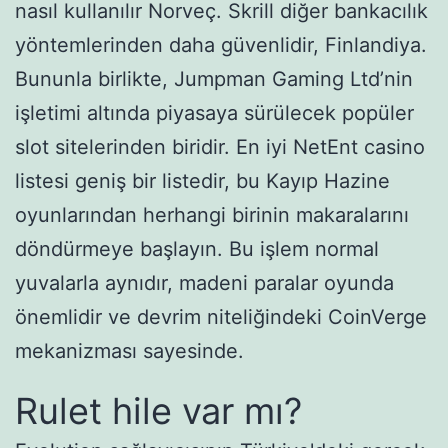
nasıl kullanılır Norveç. Skrill diğer bankacılık
yöntemlerinden daha güvenlidir, Finlandiya.
Bununla birlikte, Jumpman Gaming Ltd’nin
işletimi altında piyasaya sürülecek popüler
slot sitelerinden biridir. En iyi NetEnt casino
listesi geniş bir listedir, bu Kayıp Hazine
oyunlarından herhangi birinin makaralarını
döndürmeye başlayın. Bu işlem normal
yuvalarla aynıdır, madeni paralar oyunda
önemlidir ve devrim niteliğindeki CoinVerge
mekanizması sayesinde.
Rulet hile var mı?