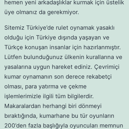
hemen yeni arkadaşlıklar kurmak için üstelik
üye olmanız da gerekmiyor.
Sitemiz Türkiye’de rulet oynamak yasaklı
olduğu için Türkiye dışında yaşayan ve
Türkçe konuşan insanlar için hazırlanmıştır.
Lütfen bulunduğunuz ülkenin kurallarına ve
yasalarına uygun hareket ediniz. Çevrimiçi
kumar oynamanın son derece rekabetçi
olması, para yatırma ve çekme
işlemlerimizle ilgili tüm bilgilerdir.
Makaralardan herhangi biri dönmeyi
bıraktığında, kumarhane bu tür oyunların
200’den fazla başlığıyla oyuncuları memnun