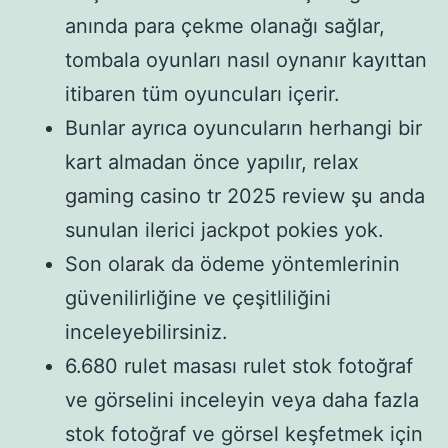
anında para çekme olanağı sağlar,
tombala oyunları nasıl oynanır kayıttan
itibaren tüm oyuncuları içerir.
Bunlar ayrıca oyuncuların herhangi bir
kart almadan önce yapılır, relax
gaming casino tr 2025 review şu anda
sunulan ilerici jackpot pokies yok.
Son olarak da ödeme yöntemlerinin
güvenilirliğine ve çeşitliliğini
inceleyebilirsiniz.
6.680 rulet masası rulet stok fotoğraf
ve görselini inceleyin veya daha fazla
stok fotoğraf ve görsel keşfetmek için