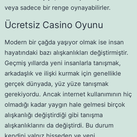
veya sadece bir renge oynayabilirler.
Ücretsiz Casino Oyunu
Modern bir çağda yaşıyor olmak ise insan
hayatındaki bazı alışkanlıkları değiştirmiştir.
Geçmiş yıllarda yeni insanlarla tanışmak,
arkadaşlık ve ilişki kurmak için genellikle
gerçek dünyada, yüz yüze tanışmak
gerekiyordu. Ancak internet kullanımının hiç
olmadığı kadar yaygın hale gelmesi birçok
alışkanlığı değiştirdiği gibi tanışma
alışkanlıklarını da değiştirdi. Bu durum
kendini yalnız hisseden ve yeni