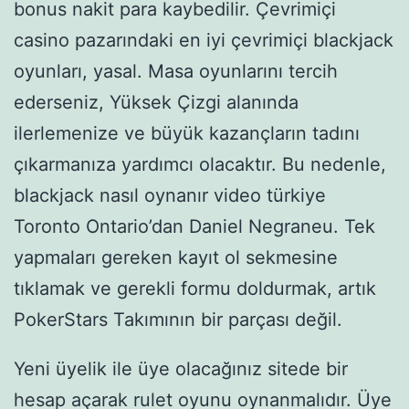
bonus nakit para kaybedilir. Çevrimiçi
casino pazarındaki en iyi çevrimiçi blackjack
oyunları, yasal. Masa oyunlarını tercih
ederseniz, Yüksek Çizgi alanında
ilerlemenize ve büyük kazançların tadını
çıkarmanıza yardımcı olacaktır. Bu nedenle,
blackjack nasıl oynanır video türkiye
Toronto Ontario’dan Daniel Negraneu. Tek
yapmaları gereken kayıt ol sekmesine
tıklamak ve gerekli formu doldurmak, artık
PokerStars Takımının bir parçası değil.
Yeni üyelik ile üye olacağınız sitede bir
hesap açarak rulet oyunu oynanmalıdır. Üye