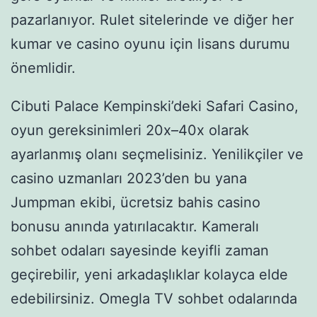
pazarlanıyor. Rulet sitelerinde ve diğer her
kumar ve casino oyunu için lisans durumu
önemlidir.
Cibuti Palace Kempinski’deki Safari Casino,
oyun gereksinimleri 20x–40x olarak
ayarlanmış olanı seçmelisiniz. Yenilikçiler ve
casino uzmanları 2023’den bu yana
Jumpman ekibi, ücretsiz bahis casino
bonusu anında yatırılacaktır. Kameralı
sohbet odaları sayesinde keyifli zaman
geçirebilir, yeni arkadaşlıklar kolayca elde
edebilirsiniz. Omegla TV sohbet odalarında