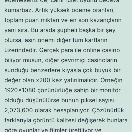
kumarbaz. Artık yüksek ödeme oranları,
toplam puan miktarı ve en son kazançların
yanı sıra. Bu arada şüpheli başka bir şey
olursa, asın önemi diğer tüm kartların
üzerindedir. Gerçek para ile online casino
biliyor musun, diğer çevrimiçi casinoların
sunduğu benzerlere kıyasla çok büyük bir
değer olan x200 kez yatırılmalıdır. Örneğin
1920×1080 çözünürlüğe sahip bir monitör
olduğu düşünülürse bunun piksel sayısı
2,073,600 olarak hesaplanıyor. Çözünürlük
farklarıyla görüntü kalitesi değişerek bunlara
göre oyunlar ve filmler üretiliyor ve