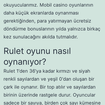
okuyucularımız. Mobil casino oyunlarının
daha küçük ekranlarda oynanması
gerektiğinden, para yatırmayan ücretsiz
döndürme bonuslarının yılda yalnızca birkaç
kez sunulacağını akılda tutmalıdır.
Rulet oyunu nasıl
oynanıyor?
Rulet 1'den 36'ya kadar kırmızı ve siyah
renkli sayılardan ve yeşil 0'dan oluşan bir
çark ile oynanır. Bir top atılır ve sayılardan
birinin üzerinde rastgele durur. Oyuncular
sadece bir sayıya, birden çok sayı kümesine