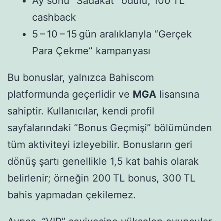
Ay sonu “Sadakat” ödülü, 100 TL
cashback
5 – 10 – 15 gün aralıklarıyla “Gerçek
Para Çekme” kampanyası
Bu bonuslar, yalnızca Bahiscom
platformunda geçerlidir ve
MGA
lisansına
sahiptir. Kullanıcılar, kendi profil
sayfalarındaki “Bonus Geçmişi” bölümünden
tüm aktiviteyi izleyebilir. Bonusların geri
dönüş şartı genellikle 1,5 kat bahis olarak
belirlenir; örneğin 200 TL bonus, 300 TL
bahis yapmadan çekilemez.