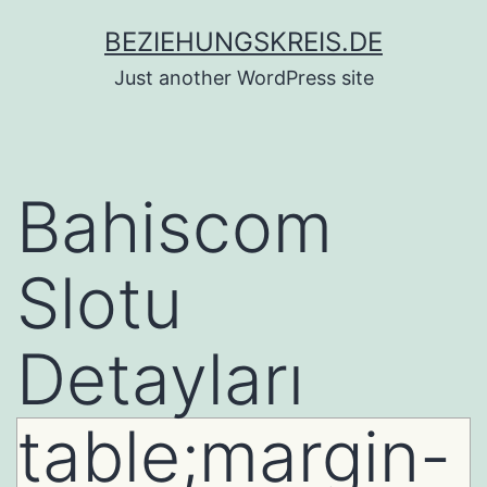
Zum
BEZIEHUNGSKREIS.DE
Inhalt
Just another WordPress site
springen
Bahiscom
Slotu
Detayları
table;margin-