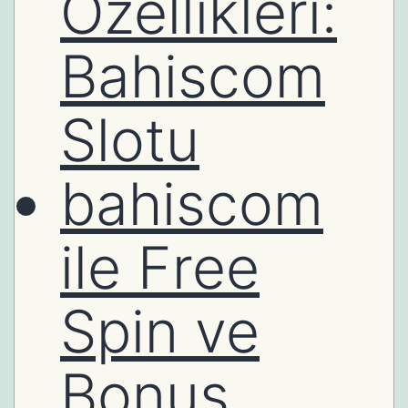
Özellikleri:
Bahiscom
Slotu
bahiscom
ile Free
Spin ve
Bonus