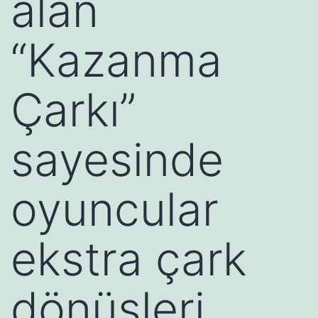
alan
“Kazanma
Çarkı”
sayesinde
oyuncular
ekstra çark
dönüşleri