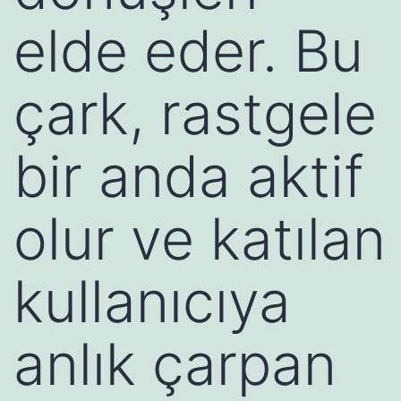
elde eder. Bu
çark, rastgele
bir anda aktif
olur ve katılan
kullanıcıya
anlık çarpan