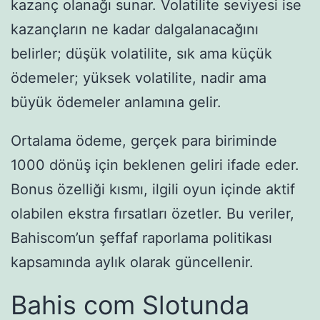
kazanç olanağı sunar. Volatilite seviyesi ise
kazançların ne kadar dalgalanacağını
belirler; düşük volatilite, sık ama küçük
ödemeler; yüksek volatilite, nadir ama
büyük ödemeler anlamına gelir.
Ortalama ödeme, gerçek para biriminde
1000 dönüş için beklenen geliri ifade eder.
Bonus özelliği kısmı, ilgili oyun içinde aktif
olabilen ekstra fırsatları özetler. Bu veriler,
Bahiscom’un şeffaf raporlama politikası
kapsamında aylık olarak güncellenir.
Bahis com Slotunda