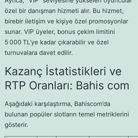
Ayrıca, “VIP” seviyesine yükselen oyuncular
özel bir danışman hizmeti alır. Bu hizmet,
birebir iletişim ve kişiye özel promosyonlar
sunar. VIP üyeler, bonus çekim limitini
5 000 TL’ye kadar çıkarabilir ve özel
turnuvalara davet edilir.
Kazanç İstatistikleri ve
RTP Oranları: Bahis com
Aşağıdaki karşılaştırma, Bahiscom’da
bulunan popüler slotların temel metriklerini
gösterir.