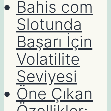
Bahis com
Slotunda
Başarı İçin
Volatilite
Seviyesi
Öne Çıkan
Özellikler: