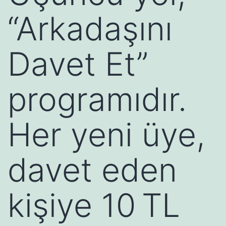
“Arkadaşını
Davet Et”
programıdır.
Her yeni üye,
davet eden
kişiye 10 TL