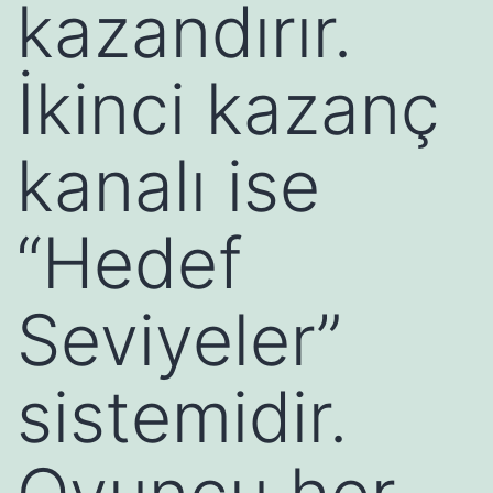
kazandırır.
İkinci kazanç
kanalı ise
“Hedef
Seviyeler”
sistemidir.