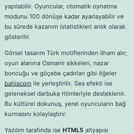
yapılabilir. Oyuncular, otomatik oynatma
modunu 100 dönüşe kadar ayarlayabilir ve
bu sürede kazanım istatistikleri anlık olarak
gösterilir.
Görsel tasarım Türk motiflerinden ilham alır;
oyun alanına Osmanlı sikkeleri, nazar
boncuğu ve göçebe çadırları gibi öğeler
bahiscom
ile yerleştirilir. Ses efekti ise
geleneksel darbuka ritimleriyle desteklenir.
Bu kültürel dokunuş, yerel oyuncuların bağ
kurmasını kolaylaştırır.
Yazılım tarafında ise
HTML5
altyapısı