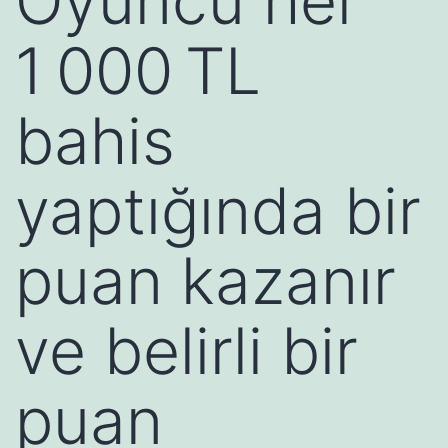
Oyuncu her
1 000 TL
bahis
yaptığında bir
puan kazanır
ve belirli bir
puan