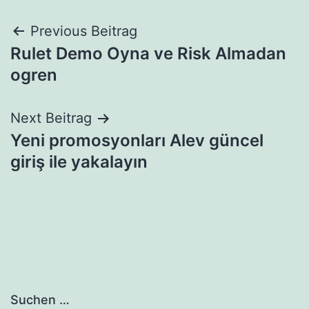
Beitragsnavigation
Previous Beitrag
Rulet Demo Oyna ve Risk Almadan
ogren
Next Beitrag
Yeni promosyonları Alev güncel
giriş ile yakalayın
Suchen …