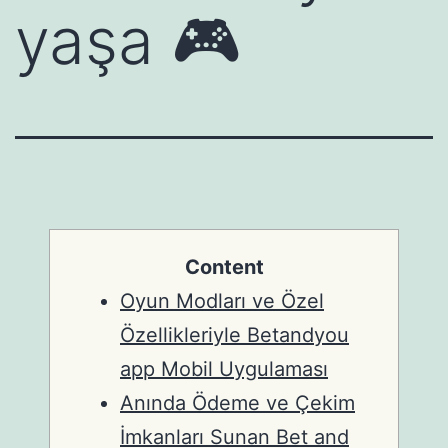
yaşa 🎮
Content
Oyun Modları ve Özel
Özellikleriyle Betandyou
app Mobil Uygulaması
Anında Ödeme ve Çekim
İmkanları Sunan Bet and