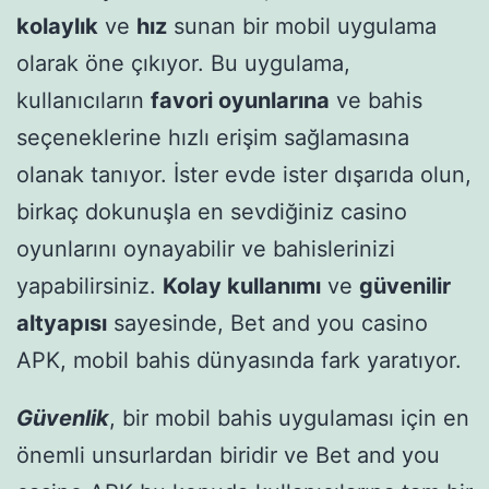
kolaylık
ve
hız
sunan bir mobil uygulama
olarak öne çıkıyor. Bu uygulama,
kullanıcıların
favori oyunlarına
ve bahis
seçeneklerine hızlı erişim sağlamasına
olanak tanıyor. İster evde ister dışarıda olun,
birkaç dokunuşla en sevdiğiniz casino
oyunlarını oynayabilir ve bahislerinizi
yapabilirsiniz.
Kolay kullanımı
ve
güvenilir
altyapısı
sayesinde, Bet and you casino
APK, mobil bahis dünyasında fark yaratıyor.
Güvenlik
, bir mobil bahis uygulaması için en
önemli unsurlardan biridir ve Bet and you