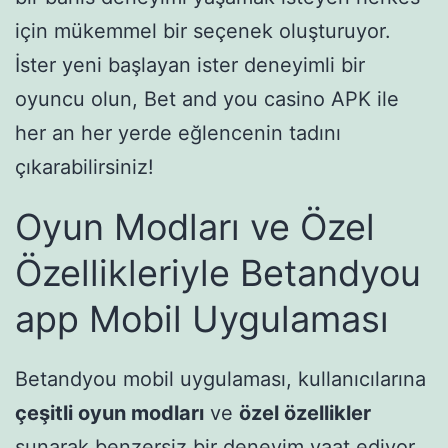
için mükemmel bir seçenek oluşturuyor.
İster yeni başlayan ister deneyimli bir
oyuncu olun, Bet and you casino APK ile
her an her yerde eğlencenin tadını
çıkarabilirsiniz!
Oyun Modları ve Özel
Özellikleriyle Betandyou
app Mobil Uygulaması
Betandyou mobil uygulaması, kullanıcılarına
çeşitli oyun modları
ve
özel özellikler
sunarak benzersiz bir deneyim vaat ediyor.