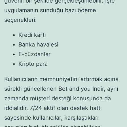
güvenli bir şekilde gerçekleştirilebilir. İşte
uygulamanın sunduğu bazı ödeme
seçenekleri:
Kredi kartı
Banka havalesi
E-cüzdanlar
Kripto para
Kullanıcıların memnuniyetini artırmak adına
sürekli güncellenen Bet and you Indir, aynı
zamanda müşteri desteği konusunda da
iddialıdır. 7/24 aktif olan destek hattı
sayesinde kullanıcılar, karşılaştıkları