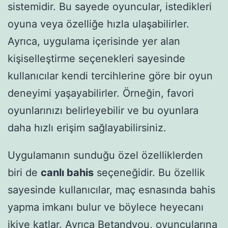
sistemidir. Bu sayede oyuncular, istedikleri
oyuna veya özelliğe hızla ulaşabilirler.
Ayrıca, uygulama içerisinde yer alan
kişiselleştirme seçenekleri sayesinde
kullanıcılar kendi tercihlerine göre bir oyun
deneyimi yaşayabilirler. Örneğin, favori
oyunlarınızı belirleyebilir ve bu oyunlara
daha hızlı erişim sağlayabilirsiniz.
Uygulamanın sunduğu özel özelliklerden
biri de
canlı bahis
seçeneğidir. Bu özellik
sayesinde kullanıcılar, maç esnasında bahis
yapma imkanı bulur ve böylece heyecanı
ikiye katlar. Ayrıca Betandyou, oyuncularına