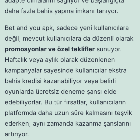
adapte olmalarını sağlıyor ve başlangıçta
daha fazla bahis yapma imkanı tanıyor.
Bet and you apk, sadece yeni kullanıcılara
değil, mevcut kullanıcılara da düzenli olarak
promosyonlar ve özel teklifler
sunuyor.
Haftalık veya aylık olarak düzenlenen
kampanyalar sayesinde kullanıcılar ekstra
bahis kredisi kazanabiliyor veya belirli
oyunlarda ücretsiz deneme şansı elde
edebiliyorlar. Bu tür fırsatlar, kullanıcıların
platformda daha uzun süre kalmasını teşvik
ederken, aynı zamanda kazanma şanslarını
artırıyor.