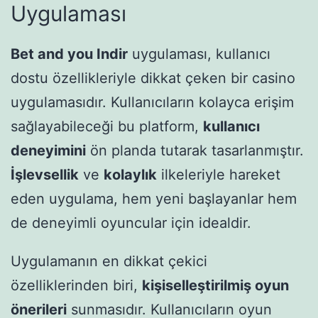
Uygulaması
Bet and you Indir
uygulaması, kullanıcı
dostu özellikleriyle dikkat çeken bir casino
uygulamasıdır. Kullanıcıların kolayca erişim
sağlayabileceği bu platform,
kullanıcı
deneyimini
ön planda tutarak tasarlanmıştır.
İşlevsellik
ve
kolaylık
ilkeleriyle hareket
eden uygulama, hem yeni başlayanlar hem
de deneyimli oyuncular için idealdir.
Uygulamanın en dikkat çekici
özelliklerinden biri,
kişiselleştirilmiş oyun
önerileri
sunmasıdır. Kullanıcıların oyun