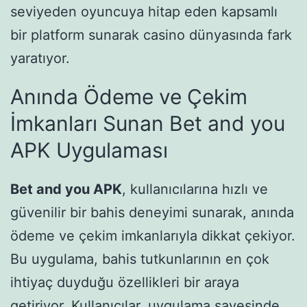
seviyeden oyuncuya hitap eden kapsamlı
bir platform sunarak casino dünyasında fark
yaratıyor.
Anında Ödeme ve Çekim
İmkanları Sunan Bet and you
APK Uygulaması
Bet and you APK
, kullanıcılarına hızlı ve
güvenilir bir bahis deneyimi sunarak, anında
ödeme ve çekim imkanlarıyla dikkat çekiyor.
Bu uygulama, bahis tutkunlarının en çok
ihtiyaç duyduğu özellikleri bir araya
getiriyor. Kullanıcılar, uygulama sayesinde