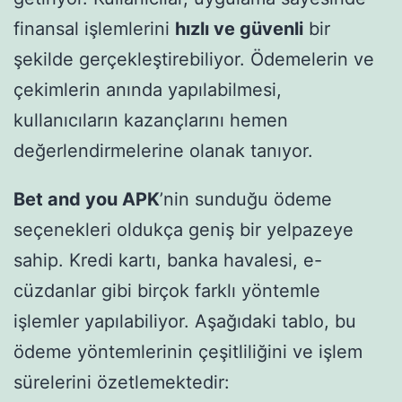
finansal işlemlerini
hızlı ve güvenli
bir
şekilde gerçekleştirebiliyor. Ödemelerin ve
çekimlerin anında yapılabilmesi,
kullanıcıların kazançlarını hemen
değerlendirmelerine olanak tanıyor.
Bet and you APK
’nin sunduğu ödeme
seçenekleri oldukça geniş bir yelpazeye
sahip. Kredi kartı, banka havalesi, e-
cüzdanlar gibi birçok farklı yöntemle
işlemler yapılabiliyor. Aşağıdaki tablo, bu
ödeme yöntemlerinin çeşitliliğini ve işlem
sürelerini özetlemektedir: