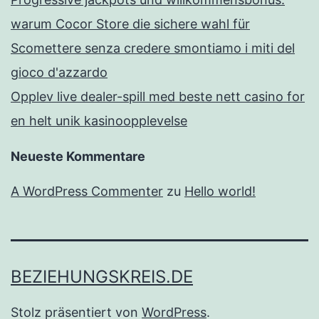
warum Cocor Store die sichere wahl für
Scomettere senza credere smontiamo i miti del
gioco d'azzardo
Opplev live dealer-spill med beste nett casino for
en helt unik kasinoopplevelse
Neueste Kommentare
A WordPress Commenter
zu
Hello world!
BEZIEHUNGSKREIS.DE
Stolz präsentiert von
WordPress
.