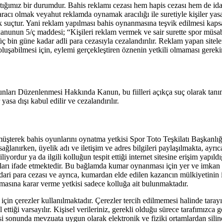
tığımız bir durumdur. Bahis reklamı cezası hem hapis cezası hem de idari
aracı olmak veyahut reklamda oynamak aracılığı ile suretiyle kişiler ya
suçtur. Yani reklam yapılması bahis oynanmasına teşvik edilmesi kapsa
anunun 5/ç maddesi; “Kişileri reklam vermek ve sair surette spor müsaba
üç bin güne kadar adli para cezasıyla cezalandırılır. Reklam yapan sitel
 oluşabilmesi için, eylemi gerçekleştiren öznenin yetkili olmaması gerekir
ları Düzenlenmesi Hakkında Kanun, bu fiilleri açıkça suç olarak tanıml
yasa dışı kabul edilir ve cezalandırılır.
üşterek bahis oyunlarını oynatma yetkisi Spor Toto Teşkilatı Başkanlığın
ik sağlanırken, üyelik adı ve iletişim ve adres bilgileri paylaşılmakta, ay
iliyordur ya da ilgili kolluğun tespit ettiği internet sitesine erişim yapı
yunları ifade etmektedir. Bu bağlamda kumar oynanması için yer ve imk
dari para cezası ve ayrıca, kumardan elde edilen kazancın mülkiyetinin
ulmasına karar verme yetkisi sadece kolluğa ait bulunmaktadır.
için çerezler kullanılmaktadır. Çerezler tercih edilmemesi halinde tarayıc
 ettiği varsayılır. Kişisel verileriniz, gerekli olduğu sürece tarafımızca 
esi sonunda mevzuata uygun olarak elektronik ve fiziki ortamlardan siline