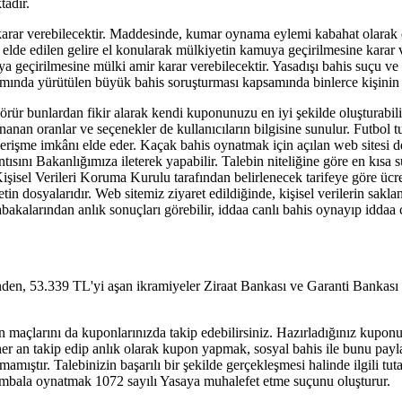
tadır.
 karar verebilecektir. Maddesinde, kumar oynama eylemi kabahat olarak
 elde edilen gelire el konularak mülkiyetin kamuya geçirilmesine karar ve
uya geçirilmesine mülki amir karar verebilecektir. Yasadışı bahis suç
samında yürütülen büyük bahis soruşturması kapsamında binlerce kişinin 
örür bunlardan fikir alarak kendi kuponunuzu en iyi şekilde oluşturabi
anan oranlar ve seçenekler de kullanıcıların bilgisine sunulur. Futbol t
 erişme imkânı elde eder. Kaçak bahis oynatmak için açılan web sitesi de
tısını Bakanlığımıza ileterek yapabilir. Talebin niteliğine göre en kısa 
şisel Verileri Koruma Kurulu tarafından belirlenecek tarifeye göre ücret ta
in dosyalarıdır. Web sitemiz ziyaret edildiğinde, kişisel verilerin sakla
bakalarından anlık sonuçları görebilir, iddaa canlı bahis oynayıp iddaa ca
inden, 53.339 TL'yi aşan ikramiyeler Ziraat Bankası ve Garanti Bankası 
en maçlarını da kuponlarınızda takip edebilirsiniz. Hazırladığınız kuponu
i her an takip edip anlık olarak kupon yapmak, sosyal bahis ile bunu p
amıştır. Talebinizin başarılı bir şekilde gerçekleşmesi halinde ilgili tuta
ombala oynatmak 1072 sayılı Yasaya muhalefet etme suçunu oluşturur.