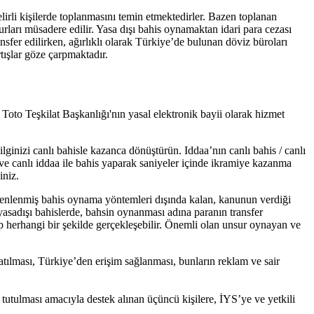
elirli kişilerde toplanmasını temin etmektedirler. Bazen toplanan
rları müsadere edilir. Yasa dışı bahis oynamaktan idari para cezası
nsfer edilirken, ağırlıklı olarak Türkiye’de bulunan döviz büroları
tışlar göze çarpmaktadır.
oto Teşkilat Başkanlığı'nın yasal elektronik bayii olarak hizmet
inizi canlı bahisle kazanca dönüştürün. Iddaa’nın canlı bahis / canlı
 ve canlı iddaa ile bahis yaparak saniyeler içinde ikramiye kazanma
iniz.
düzenlenmiş bahis oynama yöntemleri dışında kalan, kanunun verdiği
sadışı bahislerde, bahsin oynanması adına paranın transfer
ıp herhangi bir şekilde gerçekleşebilir. Önemli olan unsur oynayan ve
tılması, Türkiye’den erişim sağlanması, bunların reklam ve sair
n tutulması amacıyla destek alınan üçüncü kişilere, İYS’ye ve yetkili