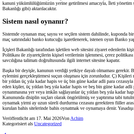
kanuni yükümlülüğümüzün yerine getirilmesi amacıyla, İleti yönetim sis
Bakanlığı gibi) aktarılacaktır.
Sistem nasıl oynanır?
Sistemde oynanan maç sayısı ve seçilen sistem dahilinde, kuponda bird
maç satırındaki banko kutucuğu işaretlenerek, istenen oyun Banko yapıl
İçişleri Bakanlığı tarafından işletilen web sitesini ziyaret edenlerin 
Politikası ile ziyaretçilerin kişisel verilerinin işlenmesi, çerez politik
savcılığına talimatı doğrultusunda ilgili internet sitesine kapatır.
Başka bir deyişle, kanunun verdiği yetkiye dayalı olmaması gerekir.
eylemini gerçekleştirmesi suçun oluşması için zorunludur. Ç) Kişileri
bir yıldan üç yıla kadar hapis ve üç bin güne kadar adli para cezasıyla
eden kişiler, üç yıldan beş yıla kadar hapis ve beş bin güne kadar adli
oynanmasına yer veya imkân sağlayanlar üç yıldan beş yıla kadar hapis
Kanununda disiplin suçları olarak öngörülmüş ve yaptırıma tabi tutulm
oynamak yirmi ay uzun süreli durdurma cezasını gerektiren fiiller arası
kurulan bahis sitelerinde bahis oynatmak ve oynamaya denir. Yasadışı ba
Veröffentlicht am
17. Mai 2026
Von
Achim
Kategorisiert als
Uncategorized