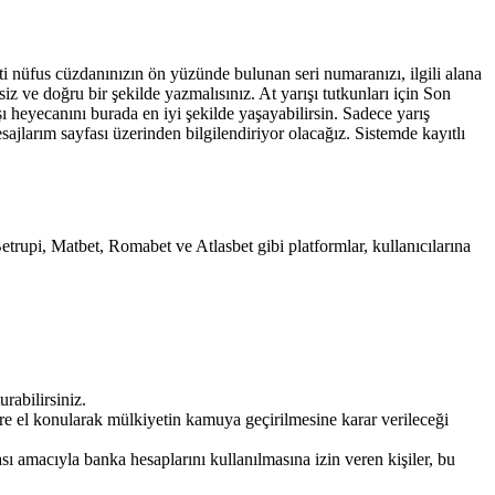
i nüfus cüzdanınızın ön yüzünde bulunan seri numaranızı, ilgili alana
z ve doğru bir şekilde yazmalısınız. At yarışı tutkunları için Son
ı heyecanını burada en iyi şekilde yaşayabilirsin. Sadece yarış
sajlarım sayfası üzerinden bilgilendiriyor olacağız. Sistemde kayıtlı
Betrupi, Matbet, Romabet ve Atlasbet gibi platformlar, kullanıcılarına
rabilirsiniz.
ire el konularak mülkiyetin kamuya geçirilmesine karar verileceği
ası amacıyla banka hesaplarını kullanılmasına izin veren kişiler, bu