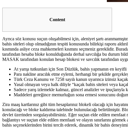
Content
Ayrıca söz konusu suçun oluşabilmesi için, aleniyet şartı aranmamıştır
bahis siteleri olup olmadığının tespiti konusunda bilirkişi raporu ald
kısmında asliye ceza mahkemeleri kısmını seçmeniz gereklidir. Burada
tarafından hesaba bloke konulduğunda derhal savcılığa bu durum bildi
MASAK tarafından konulan hesap blokesi ve savcılık tarafından uygulana
At yarışı tutkunları için Son Düzlük, bahis yapmanın en keyifli 
Para nakline aracılık etme eylemi, herhangi bir şekilde gerçekleşti
Türk Ceza Kanunu ve 7258 sayılı kanun uyarınca izinsiz kaçak
Yasal olmayan veya halk diliyle “kaçak bahis siteleri veya kaçak 
Sadece yarış izlemekle kalmaz, güncel analizler ve ipuçlarıyla ka
Maddeleri gereğince memurluğun sona ermesi sonucunu doğur
Zira maaş kartlarınız gibi tüm hesaplarınız blokeli olacağı için ha
konulacağı ve bloke kaldırma talebinde bulunulacağı belirtilmiştir. Bl
devlet üzerinden sorgulayabilirsiniz. Eğer suçtan elde edilen menfaat m
bağlantıyı ve suçtan elde edilen menfaati ve olayın sınırlarını görme
bahis seçeneklerinden birini tercih ederek, dinamik bir bahis deneyim