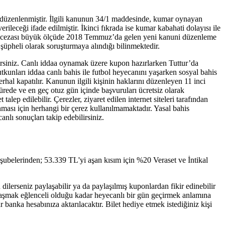
 düzenlenmiştir. İlgili kanunun 34/1 maddesinde, kumar oynayan
rileceği ifade edilmiştir. İkinci fıkrada ise kumar kabahati dolayısı ile
u ve cezası büyük ölçüde 2018 Temmuz’da gelen yeni kanuni düzenleme
şüpheli olarak soruşturmaya alındığı bilinmektedir.
lirsiniz. Canlı iddaa oynamak üzere kupon hazırlarken Tuttur’da
utkunları iddaa canlı bahis ile futbol heyecanını yaşarken sosyal bahis
rhal kapatılır. Kanunun ilgili kişinin haklarını düzenleyen 11 inci
sürede ve en geç otuz gün içinde başvuruları ücretsiz olarak
lep edilebilir. Çerezler, ziyaret edilen internet siteleri tarafından
nması için herhangi bir çerez kullanılmamaktadır. Yasal bahis
nlı sonuçları takip edebilirsiniz.
şubelerinden; 53.339 TL'yi aşan kısım için %20 Veraset ve İntikal
 dilerseniz paylaşabilir ya da paylaşılmış kuponlardan fikir edinebilir
aylaşmak eğlenceli olduğu kadar heyecanlı bir gün geçirmek anlamına
r banka hesabınıza aktarılacaktır. Bilet hediye etmek istediğiniz kişi