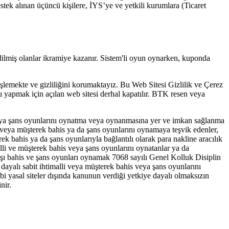
stek alınan üçüncü kişilere, İYS’ye ve yetkili kurumlara (Ticaret
dilmiş olanlar ikramiye kazanır. Sistem'li oyun oynarken, kuponda
a işlemekte ve gizliliğini korumaktayız. Bu Web Sitesi Gizlilik ve Çerez
eklamı yapmak için açılan web sitesi derhal kapatılır. BTK resen veya
 veya şans oyunlarını oynatma veya oynanmasına yer ve imkan sağlanma
i veya müşterek bahis ya da şans oyunlarını oynamaya teşvik edenler,
rek bahis ya da şans oyunlarıyla bağlantılı olarak para nakline aracılık
alli ve müşterek bahis veya şans oyunlarını oynatanlar ya da
ışı bahis ve şans oyunları oynamak 7068 sayılı Genel Kolluk Disiplin
ayalı sabit ihtimalli veya müşterek bahis veya şans oyunlarını
ibi yasal siteler dışında kanunun verdiği yetkiye dayalı olmaksızın
nir.