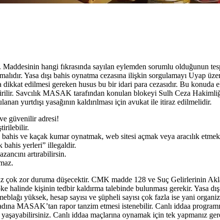
. Maddesinin hangi fıkrasında sayılan eylemden sorumlu olduğunun tespit
ırılmalıdır. Yasa dışı bahis oynatma cezasına ilişkin sorgulamayı Uyap üz
 dikkat edilmesi gereken husus bu bir idari para cezasıdır. Bu konuda
rilir. Savcılık MASAK tarafından konulan blokeyi Sulh Ceza Hakimliği k
n yurtdışı yasağının kaldırılması için avukat ile itiraz edilmelidir.
ve güvenilir adresi!
rilebilir.
 bahis ve kaçak kumar oynatmak, web sitesi açmak veya aracılık etmek 
bahis yerleri” illegaldir.
zancını artırabilirsin.
maz.
yatınız çok zor duruma düşecektir. CMK madde 128 ve Suç Gelirlerinin
oke halinde kişinin tedbir kaldırma talebinde bulunması gerekir. Yasa d
eblağı yüksek, hesap sayısı ve şüpheli sayısı çok fazla ise yani organize 
k adına MASAK’tan rapor tanzim etmesi istenebilir. Canlı iddaa programı
i yaşayabilirsiniz. Canlı iddaa maçlarına oynamak için tek yapmanız ger