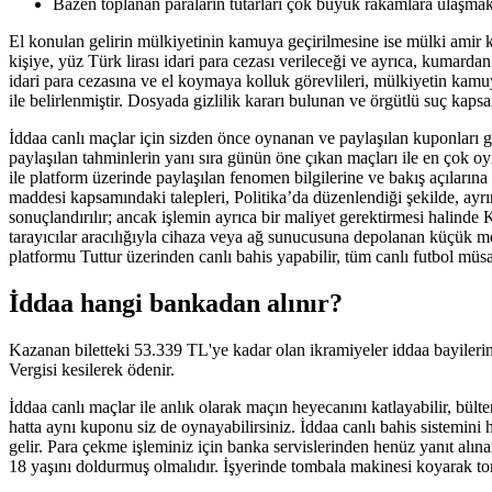
Bazen toplanan paraların tutarları çok büyük rakamlara ulaşmak
El konulan gelirin mülkiyetinin kamuya geçirilmesine ise mülki amir
kişiye, yüz Türk lirası idari para cezası verileceği ve ayrıca, kumardan
idari para cezasına ve el koymaya kolluk görevlileri, mülkiyetin kam
ile belirlenmiştir. Dosyada gizlilik kararı bulunan ve örgütlü suç kap
İddaa canlı maçlar için sizden önce oynanan ve paylaşılan kuponları g
paylaşılan tahminlerin yanı sıra günün öne çıkan maçları ile en çok oyn
ile platform üzerinde paylaşılan fenomen bilgilerine ve bakış açılarına
maddesi kapsamındaki talepleri, Politika’da düzenlendiği şekilde, ayrın
sonuçlandırılır; ancak işlemin ayrıca bir maliyet gerektirmesi halinde Ki
tarayıcılar aracılığıyla cihaza veya ağ sunucusuna depolanan küçük met
platformu Tuttur üzerinden canlı bahis yapabilir, tüm canlı futbol müsa
İddaa hangi bankadan alınır?
​Kazanan biletteki 53.339 TL'ye kadar olan ikramiyeler iddaa bayiler
Vergisi kesilerek ödenir.
İddaa canlı maçlar ile anlık olarak maçın heyecanını katlayabilir, bült
hatta aynı kuponu siz de oynayabilirsiniz. İddaa canlı bahis sistemin
gelir. Para çekme işleminiz için banka servislerinden henüz yanıt alınam
18 yaşını doldurmuş olmalıdır. İşyerinde tombala makinesi koyarak t