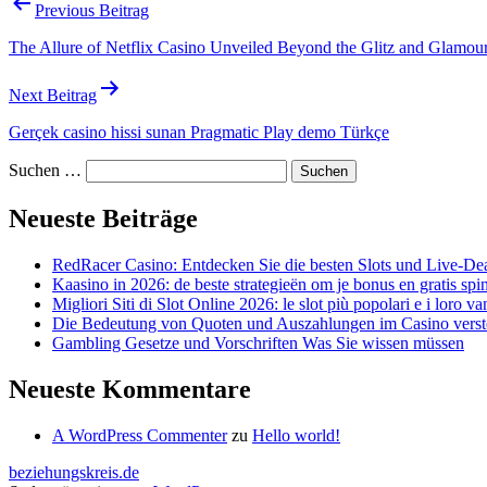
Beitragsnavigation
Previous Beitrag
The Allure of Netflix Casino Unveiled Beyond the Glitz and Glamou
Next Beitrag
Gerçek casino hissi sunan Pragmatic Play demo Türkçe
Suchen …
Neueste Beiträge
RedRacer Casino: Entdecken Sie die besten Slots und Live-Dea
Kaasino in 2026: de beste strategieën om je bonus en gratis spi
Migliori Siti di Slot Online 2026: le slot più popolari e i loro va
Die Bedeutung von Quoten und Auszahlungen im Casino vers
Gambling Gesetze und Vorschriften Was Sie wissen müssen
Neueste Kommentare
A WordPress Commenter
zu
Hello world!
beziehungskreis.de