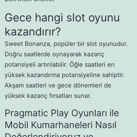
Gece hangi slot oyunu
kazandırır?
Sweet Bonanza, popüler bir slot oyunudur.
Doğru saatlerde oynayarak kazanç
potansiyeli artırılabilir. Öğle saatleri en
yüksek kazandırma potansiyeline sahiptir.
Akşam saatleri ve gece dönemleri de
yüksek kazanç fırsatları sunar.
Pragmatic Play Oyunları ile
Mobil Kumarhaneleri Nasıl
Değerlendiriyoruz ve