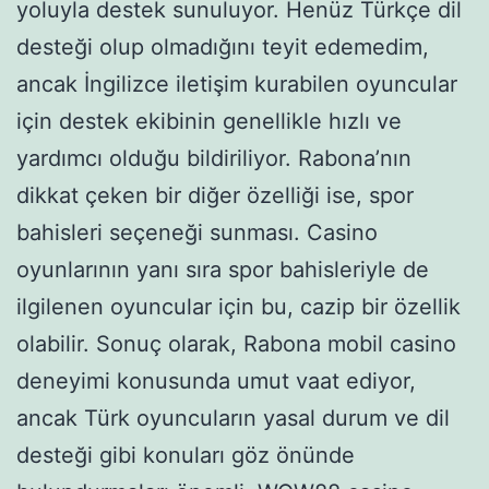
yoluyla destek sunuluyor. Henüz Türkçe dil
desteği olup olmadığını teyit edemedim,
ancak İngilizce iletişim kurabilen oyuncular
için destek ekibinin genellikle hızlı ve
yardımcı olduğu bildiriliyor. Rabona’nın
dikkat çeken bir diğer özelliği ise, spor
bahisleri seçeneği sunması. Casino
oyunlarının yanı sıra spor bahisleriyle de
ilgilenen oyuncular için bu, cazip bir özellik
olabilir. Sonuç olarak, Rabona mobil casino
deneyimi konusunda umut vaat ediyor,
ancak Türk oyuncuların yasal durum ve dil
desteği gibi konuları göz önünde