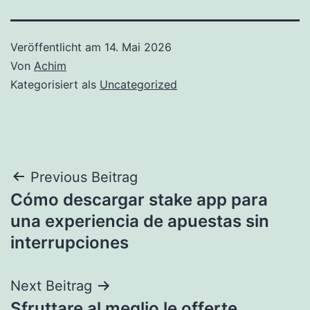
Veröffentlicht am
14. Mai 2026
Von
Achim
Kategorisiert als
Uncategorized
Beitragsnavigation
Previous Beitrag
Cómo descargar stake app para
una experiencia de apuestas sin
interrupciones
Next Beitrag
Sfruttare al meglio le offerte