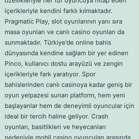
özellikleriyle her tür oyuncuya hitap eden
içerikleriyle kendini farklı kılmaktadır.
Pragmatic Play, slot oyunlarının yanı sıra
masa oyunları ve canlı casino oyunları da
sunmaktadır. Türkiye’de online bahis
dünyasında kendine sağlam bir yer edinen
Pinсo, kullanıcı dostu arayüzü ve zengin
içerikleriyle fark yaratıyor. Spor
bahislerinden canlı casinoya kadar geniş bir
oyun yelpazesi sunan platform, hem yeni
başlayanlar hem de deneyimli oyuncular için
ideal bir tercih haline geliyor. Crash
oyunları, basitlikleri ve heyecanları
nedeniyle mobil casino oyuncuları arasında