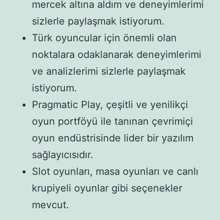
mercek altına aldım ve deneyimlerimi
sizlerle paylaşmak istiyorum.
Türk oyuncular için önemli olan
noktalara odaklanarak deneyimlerimi
ve analizlerimi sizlerle paylaşmak
istiyorum.
Pragmatic Play, çeşitli ve yenilikçi
oyun portföyü ile tanınan çevrimiçi
oyun endüstrisinde lider bir yazılım
sağlayıcısıdır.
Slot oyunları, masa oyunları ve canlı
krupiyeli oyunlar gibi seçenekler
mevcut.