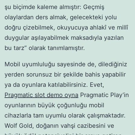
şu biçimde kaleme almıştır: Geçmiş
olaylardan ders almak, gelecekteki yolu
doğru çizebilmek, okuyucuya ahlakî ve millî
duygular aşılayabilmek maksadıyla yazılan
bu tarz” olarak tanımlamıştır.
Mobil uyumluluğu sayesinde de, dilediğiniz
yerden sorunsuz bir şekilde bahis yapabilir
ya da oyunlara katılabilirsiniz. Evet,
Pragmatic slot demo oyna
Pragmatic Play’in
oyunlarının büyük çoğunluğu mobil
cihazlarla tam uyumlu olarak çalışmaktadır.
Wolf Gold, doğanın vahşi cazibesini ve