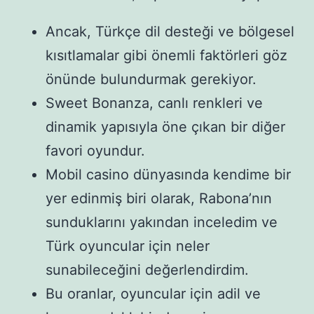
Ancak, Türkçe dil desteği ve bölgesel
kısıtlamalar gibi önemli faktörleri göz
önünde bulundurmak gerekiyor.
Sweet Bonanza, canlı renkleri ve
dinamik yapısıyla öne çıkan bir diğer
favori oyundur.
Mobil casino dünyasında kendime bir
yer edinmiş biri olarak, Rabona’nın
sunduklarını yakından inceledim ve
Türk oyuncular için neler
sunabileceğini değerlendirdim.
Bu oranlar, oyuncular için adil ve