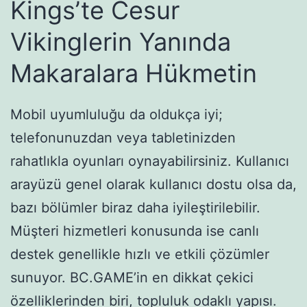
Kings’te Cesur
Vikinglerin Yanında
Makaralara Hükmetin
Mobil uyumluluğu da oldukça iyi;
telefonunuzdan veya tabletinizden
rahatlıkla oyunları oynayabilirsiniz. Kullanıcı
arayüzü genel olarak kullanıcı dostu olsa da,
bazı bölümler biraz daha iyileştirilebilir.
Müşteri hizmetleri konusunda ise canlı
destek genellikle hızlı ve etkili çözümler
sunuyor. BC.GAME’in en dikkat çekici
özelliklerinden biri, topluluk odaklı yapısı.