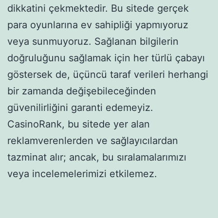
dikkatini çekmektedir. Bu sitede gerçek
para oyunlarına ev sahipliği yapmıyoruz
veya sunmuyoruz. Sağlanan bilgilerin
doğruluğunu sağlamak için her türlü çabayı
göstersek de, üçüncü taraf verileri herhangi
bir zamanda değişebileceğinden
güvenilirliğini garanti edemeyiz.
CasinoRank, bu sitede yer alan
reklamverenlerden ve sağlayıcılardan
tazminat alır; ancak, bu sıralamalarımızı
veya incelemelerimizi etkilemez.