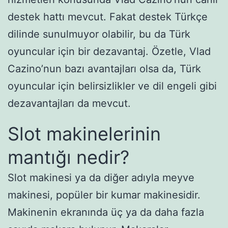
destek hattı mevcut. Fakat destek Türkçe
dilinde sunulmuyor olabilir, bu da Türk
oyuncular için bir dezavantaj. Özetle, Vlad
Cazino’nun bazı avantajları olsa da, Türk
oyuncular için belirsizlikler ve dil engeli gibi
dezavantajları da mevcut.
Slot makinelerinin
mantığı nedir?
Slot makinesi ya da diğer adıyla meyve
makinesi, popüler bir kumar makinesidir.
Makinenin ekranında üç ya da daha fazla