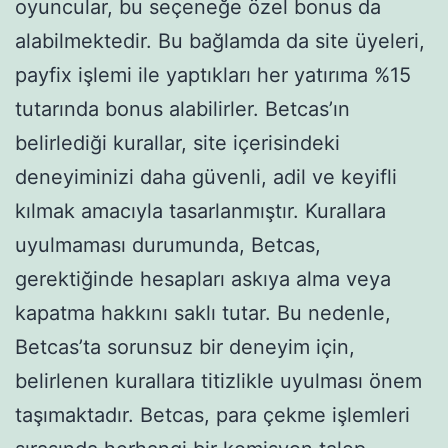
oyuncular, bu seçeneğe özel bonus da
alabilmektedir. Bu bağlamda da site üyeleri,
payfix işlemi ile yaptıkları her yatırıma %15
tutarında bonus alabilirler. Betcas’ın
belirlediği kurallar, site içerisindeki
deneyiminizi daha güvenli, adil ve keyifli
kılmak amacıyla tasarlanmıştır. Kurallara
uyulmaması durumunda, Betcas,
gerektiğinde hesapları askıya alma veya
kapatma hakkını saklı tutar. Bu nedenle,
Betcas’ta sorunsuz bir deneyim için,
belirlenen kurallara titizlikle uyulması önem
taşımaktadır. Betcas, para çekme işlemleri