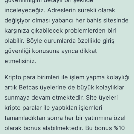
güvenilirliğini detaylı bir şekilde
inceleyeceğiz. Adreslerin sürekli olarak
değişiyor olması yabancı her bahis sitesinde
karşınıza çıkabilecek problemlerden biri
olabilir. Böyle durumlarda özellikle giriş
güvenliği konusuna ayrıca dikkat
etmelisiniz.
Kripto para birimleri ile işlem yapma kolaylığı
artık Betcas üyelerine de büyük kolaylıklar
sunmaya devam etmektedir. Site üyeleri
kripto paralar ile yaptıkları işlemleri
tamamladıktan sonra her bir yatırımına özel
olarak bonus alabilmektedir. Bu bonus %10