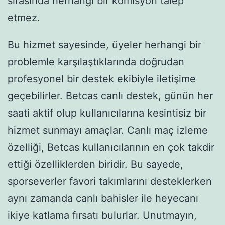
sırasında herhangi bir komisyon talep
etmez.
Bu hizmet sayesinde, üyeler herhangi bir
problemle karşılaştıklarında doğrudan
profesyonel bir destek ekibiyle iletişime
geçebilirler. Betcas canlı destek, günün her
saati aktif olup kullanıcılarına kesintisiz bir
hizmet sunmayı amaçlar. Canlı maç izleme
özelliği, Betcas kullanıcılarının en çok takdir
ettiği özelliklerden biridir. Bu sayede,
sporseverler favori takımlarını desteklerken
aynı zamanda canlı bahisler ile heyecanı
ikiye katlama fırsatı bulurlar. Unutmayın,