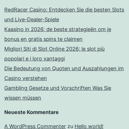
RedRacer Casino: Entdecken Sie die besten Slots
und Live-Dealer-Spiele
Kaasino in 2026: de beste strategieën om je
bonus en gratis spins te claimen
Migliori Siti di Slot Online 2026: le slot più
popolari e i loro vantaggi
Die Bedeutung von Quoten und Auszahlungen im
Casino verstehen
Gambling Gesetze und Vorschriften Was Sie
wissen müssen
Neueste Kommentare
A WordPress Commenter
zu
Hello world!