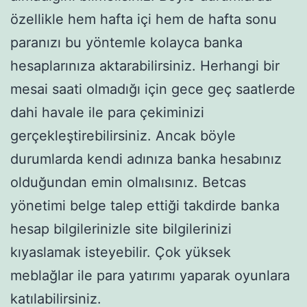
özellikle hem hafta içi hem de hafta sonu
paranızı bu yöntemle kolayca banka
hesaplarınıza aktarabilirsiniz. Herhangi bir
mesai saati olmadığı için gece geç saatlerde
dahi havale ile para çekiminizi
gerçekleştirebilirsiniz. Ancak böyle
durumlarda kendi adınıza banka hesabınız
olduğundan emin olmalısınız. Betcas
yönetimi belge talep ettiği takdirde banka
hesap bilgilerinizle site bilgilerinizi
kıyaslamak isteyebilir. Çok yüksek
meblağlar ile para yatırımı yaparak oyunlara
katılabilirsiniz.