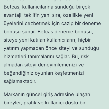
Betcas, kullanıcılarına sunduğu birçok
avantajlı teklifin yanı sıra, özellikle yeni
üyelerini cezbetmek için cazip bir deneme
bonusu sunar. Betcas deneme bonusu,
siteye yeni katılan kullanıcıların, hiçbir
yatırım yapmadan önce siteyi ve sunduğu
hizmetleri tanımalarını sağlar. Bu, risk
almadan siteyi deneyimlemenizi ve
beğendiğiniz oyunları keşfetmenizi
sağlamaktadır.
Markanın güncel giriş adresine ulaşan
bireyler, pratik ve kullanıcı dostu bir