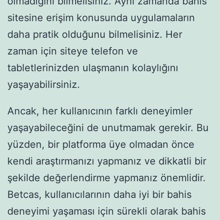
olmadığını bilmelisiniz. Aynı zamanda bahis
sitesine erişim konusunda uygulamaların
daha pratik olduğunu bilmelisiniz. Her
zaman için siteye telefon ve
tabletlerinizden ulaşmanın kolaylığını
yaşayabilirsiniz.
Ancak, her kullanıcının farklı deneyimler
yaşayabileceğini de unutmamak gerekir. Bu
yüzden, bir platforma üye olmadan önce
kendi araştırmanızı yapmanız ve dikkatli bir
şekilde değerlendirme yapmanız önemlidir.
Betcas, kullanıcılarının daha iyi bir bahis
deneyimi yaşaması için sürekli olarak bahis