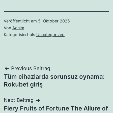
Veröffentlicht am
5. Oktober 2025
Von
Achim
Kategorisiert als
Uncategorized
Beitragsnavigation
Previous Beitrag
Tüm cihazlarda sorunsuz oynama:
Rokubet giriş
Next Beitrag
Fiery Fruits of Fortune The Allure of