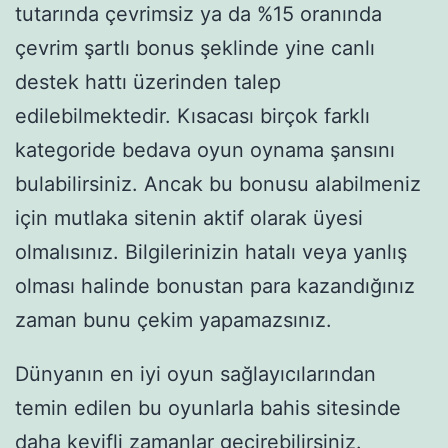
tutarında çevrimsiz ya da %15 oranında
çevrim şartlı bonus şeklinde yine canlı
destek hattı üzerinden talep
edilebilmektedir. Kısacası birçok farklı
kategoride bedava oyun oynama şansını
bulabilirsiniz. Ancak bu bonusu alabilmeniz
için mutlaka sitenin aktif olarak üyesi
olmalısınız. Bilgilerinizin hatalı veya yanlış
olması halinde bonustan para kazandığınız
zaman bunu çekim yapamazsınız.
Dünyanın en iyi oyun sağlayıcılarından
temin edilen bu oyunlarla bahis sitesinde
daha keyifli zamanlar geçirebilirsiniz.