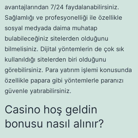
avantajlarından 7/24 faydalanabilirsiniz.
Sağlamlığı ve profesyonelliği ile özellikle
sosyal medyada daima muhatap
bulabileceğiniz sitelerden olduğunu
bilmelisiniz. Dijital yöntemlerin de çok sık
kullanıldığı sitelerden biri olduğunu
görebilirsiniz. Para yatırım işlemi konusunda
özellikle papara gibi yöntemlerle paranızı
güvenle yatırabilirsiniz.
Casino hoş geldin
bonusu nasıl alınır?